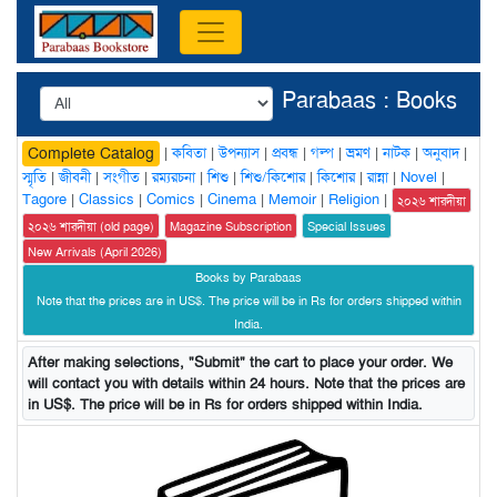
Parabaas : Books
|
কবিতা
|
উপন্যাস
|
প্রবন্ধ
|
গল্প
|
ভ্রমণ
|
নাটক
|
অনুবাদ
|
Complete Catalog
স্মৃতি
|
জীবনী
|
সংগীত
|
রম্যরচনা
|
শিশু
|
শিশু/কিশোর
|
কিশোর
|
রান্না
|
Novel
|
Tagore
|
Classics
|
Comics
|
Cinema
|
Memoir
|
Religion
|
২০২৬ শারদীয়া
২০২৬ শারদীয়া (old page)
Magazine Subscription
Special Issues
New Arrivals (April 2026)
Books by Parabaas
Note that the prices are in US$. The price will be in Rs for orders shipped within
India.
After making selections, "Submit" the cart to place your order. We
will contact you with details within 24 hours. Note that the prices are
in US$. The price will be in Rs for orders shipped within India.