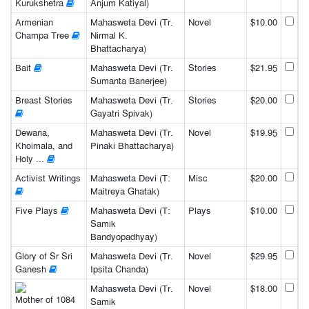
Kurukshetra
Anjum Katiyal)
Armenian
Mahasweta Devi (Tr.
Novel
$10.00
Champa Tree
Nirmal K.
Bhattacharya)
Bait
Mahasweta Devi (Tr.
Stories
$21.95
Sumanta Banerjee)
Breast Stories
Mahasweta Devi (Tr.
Stories
$20.00
Gayatri Spivak)
Dewana,
Mahasweta Devi (Tr.
Novel
$19.95
Khoimala, and
Pinaki Bhattacharya)
Holy ...
Activist Writings
Mahasweta Devi (T:
Misc
$20.00
Maitreya Ghatak)
Five Plays
Mahasweta Devi (T:
Plays
$10.00
Samik
Bandyopadhyay)
Glory of Sr Sri
Mahasweta Devi (Tr.
Novel
$29.95
Ganesh
Ipsita Chanda)
Mahasweta Devi (Tr.
Novel
$18.00
Mother of 1084
Samik