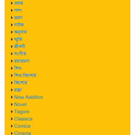
প্রবন্ধ
গল্প
ভ্রমণ
নাটক
অনুবাদ
স্মৃতি
জীবনী
সংগীত
রম্যরচনা
শিশু
শিশু/কিশোর
কিশোর
রান্না
New Addition
Novel
Tagore
Classics
Comics
Cinema