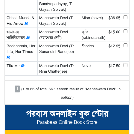
Bandyopadhyay, T:
Gayatri Spivak)
Chhoti Munda &
Mahasweta Devi (T:
Misc (novel)
$36.95
His Arrow
Gayatri Spivak)
আমাদের
Mahasweta Devi
স্মৃতি
$15.00
শান্তিনিকেতন
(মহাশ্বেতা দেবী)
(rabindranath)
Bedanabala, Her
Mahasweta Devi (Tr.
Stories
$12.95
Life, Her Times
Sunandini Banerjee)
Titu Mir
Mahasweta Devi (Tr.
Novel
$17.50
Rimi Chatterjee)
1
(1 to 66 of total 66 : search result of "Mahasweta Devi" in
author
)
পরবাস অনলাইন বুক স্টোর
Parabaas Online Book Store