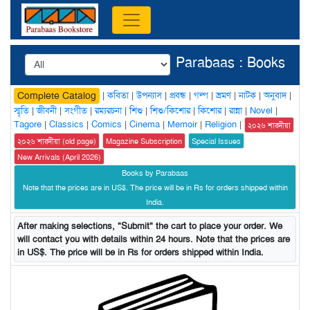
Parabaas : Books
|
কবিতা
|
উপন্যাস
|
প্রবন্ধ
|
গল্প
|
ভ্রমণ
|
নাটক
|
অনুবাদ
|
Complete Catalog
স্মৃতি
|
জীবনী
|
সংগীত
|
রম্যরচনা
|
শিশু
|
শিশু/কিশোর
|
কিশোর
|
রান্না
|
Novel
|
Tagore
|
Classics
|
Comics
|
Cinema
|
Memoir
|
Religion
|
২০২৬ শারদীয়া
২০২৬ শারদীয়া (old page)
Magazine Subscription
Special Issues
New Arrivals (April 2026)
Books by Parabaas
Note that the prices are in US$. The price will be in Rs for orders shipped within
India.
After making selections, "Submit" the cart to place your order. We
will contact you with details within 24 hours. Note that the prices are
in US$. The price will be in Rs for orders shipped within India.