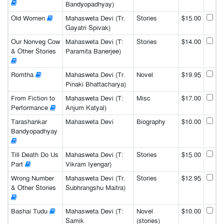
Bandyopadhyay)
Old Women
Mahasweta Devi (Tr.
Stories
$15.00
Gayatri Spivak)
Our Nonveg Cow
Mahasweta Devi (T:
Stories
$14.00
& Other Stories
Paramita Banerjee)
Romtha
Mahasweta Devi (Tr.
Novel
$19.95
Pinaki Bhattacharya)
From Fiction to
Mahasweta Devi (T:
Misc
$17.00
Performance
Anjum Katyal)
Tarashankar
Mahasweta Devi
Biography
$10.00
Bandyopadhyay
Till Death Do Us
Mahasweta Devi (T:
Stories
$15.00
Part
Vikram Iyengar)
Wrong Number
Mahasweta Devi (Tr.
Stories
$12.95
& Other Stories
Subhrangshu Maitra)
Bashai Tudu
Mahasweta Devi (T:
Novel
$10.00
Samik
(stories)