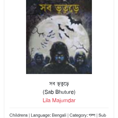
সব ভূতুড়ে
(Sab Bhuture)
Lila Majumdar
Childrens | Language: Bengali | Category: গল্প | Sub