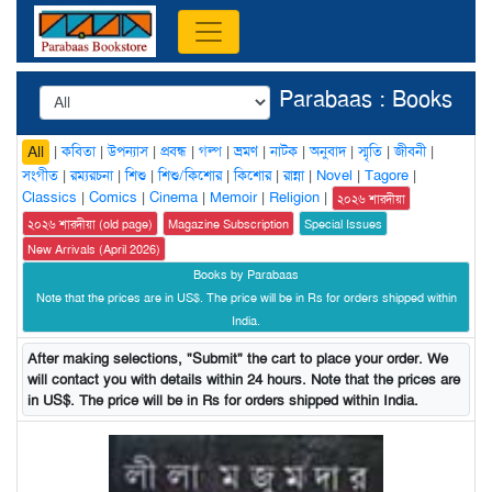
Parabaas : Books
|
কবিতা
|
উপন্যাস
|
প্রবন্ধ
|
গল্প
|
ভ্রমণ
|
নাটক
|
অনুবাদ
|
স্মৃতি
|
জীবনী
|
All
সংগীত
|
রম্যরচনা
|
শিশু
|
শিশু/কিশোর
|
কিশোর
|
রান্না
|
Novel
|
Tagore
|
Classics
|
Comics
|
Cinema
|
Memoir
|
Religion
|
২০২৬ শারদীয়া
২০২৬ শারদীয়া (old page)
Magazine Subscription
Special Issues
New Arrivals (April 2026)
Books by Parabaas
Note that the prices are in US$. The price will be in Rs for orders shipped within
India.
After making selections, "Submit" the cart to place your order. We
will contact you with details within 24 hours. Note that the prices are
in US$. The price will be in Rs for orders shipped within India.