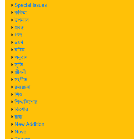
Special Issues
কবিতা
উপন্যাস
প্রবন্ধ
গল্প
ভ্রমণ
নাটক
অনুবাদ
স্মৃতি
জীবনী
সংগীত
রম্যরচনা
শিশু
শিশু/কিশোর
কিশোর
রান্না
New Addition
Novel