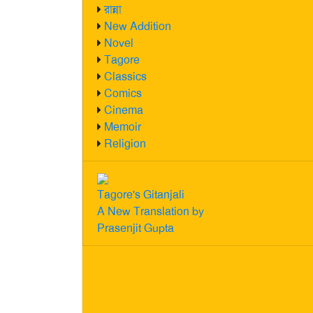
রান্না
New Addition
Novel
Tagore
Classics
Comics
Cinema
Memoir
Religion
Tagore's Gitanjali
A New Translation by
Prasenjit Gupta