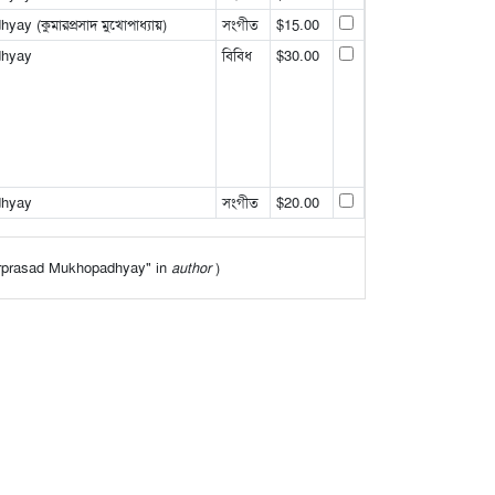
 (কুমারপ্রসাদ মুখোপাধ্যায়)
সংগীত
$15.00
dhyay
বিবিধ
$30.00
dhyay
সংগীত
$20.00
umarprasad Mukhopadhyay" in
author
)