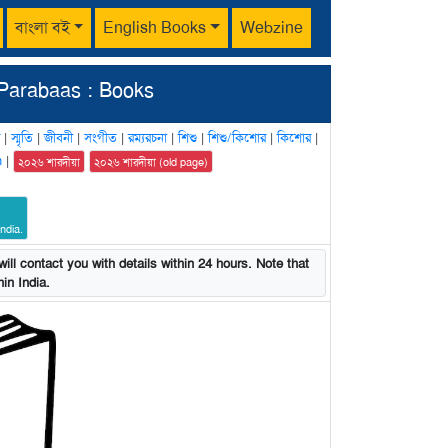
বাংলা বই
English Books
Webzine
Parabaas : Books
|
স্মৃতি
|
জীবনী
|
সংগীত
|
রম্যরচনা
|
শিশু
|
শিশু/কিশোর
|
কিশোর
|
n
|
২০২৬ শারদীয়া
২০২৬ শারদীয়া (old page)
ndia.
ill contact you with details within 24 hours. Note that
in India.