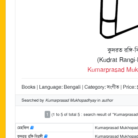
কুদরত রঙ্গি-বি
(Kudrat Rangi-
Kumarprasad Muk
Books | Language: Bengali | Category: সংগীত | Price: 
Searched by
Kumarprasad Mukhopadhyay
in
author
1
(1 to 5 of total 5 : search result of "Kumarpra
মেহফিল
Kumarprasad Mukhopa
কুদরত রঙ্গি-বিরঙ্গী
Kumarprasad Mukhopa