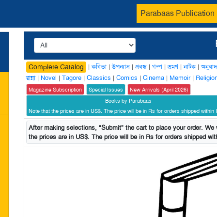
Parabaas Publication
|
কবিতা
|
উপন্যাস
|
প্রবন্ধ
|
গল্প
|
ভ্রমণ
|
নাটক
|
অনুবাদ
Complete Catalog
রান্না
|
Novel
|
Tagore
|
Classics
|
Comics
|
Cinema
|
Memoir
|
Religio
Magazine Subscription
Special Issues
New Arrivals (April 2026)
Books by Parabaas
Note that the prices are in US$. The price will be in Rs for orders shipped within I
After making selections, "Submit" the cart to place your order. We w
the prices are in US$. The price will be in Rs for orders shipped with