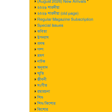
(August 2026) New Arrivals
*
২০২৬ শারদীয়া
২০২৬ শারদীয়া (old page)
Regular Magazine Subscription
Special Issues
কবিতা
উপন্যাস
প্রবন্ধ
গল্প
ভ্রমণ
নাটক
অনুবাদ
স্মৃতি
জীবনী
সংগীত
রম্যরচনা
শিশু
শিশু/কিশোর
কিশোর