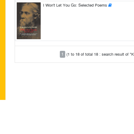
I Won't Let You Go: Selected Poems
1
(1 to 18 of total 18 : search result of 
 প্রকাশিত রচনার দায়িত্ব সংশ্লিষ্ট রচনাকারের/রচনাকারদের। "পরবাস"-এ বেরোনো কোনো লেখা