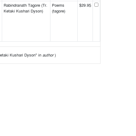
Rabindranath Tagore (Tr.
Poems
$29.95
Ketaki Kushari Dyson)
(tagore)
"Ketaki Kushari Dyson" in
author
)
র মধ্যে দিয়ে যে মত প্রকাশ করা হয়েছে তা লেখকের/লেখকদের