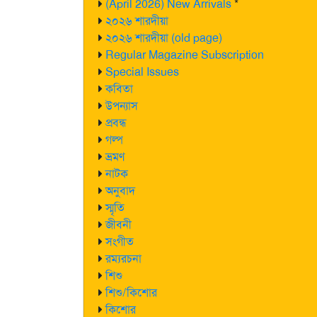
(April 2026) New Arrivals
*
২০২৬ শারদীয়া
২০২৬ শারদীয়া (old page)
Regular Magazine Subscription
Special Issues
কবিতা
উপন্যাস
প্রবন্ধ
গল্প
ভ্রমণ
নাটক
অনুবাদ
স্মৃতি
জীবনী
সংগীত
রম্যরচনা
শিশু
শিশু/কিশোর
কিশোর