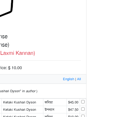
nse
nse)
(Laxmi Kannan)
ice: $ 10.00
English
|
All
 Kushari Dyson" in
author
)
Ketaki Kushari Dyson
কবিতা
$45.00
Ketaki Kushari Dyson
উপন্যাস
$47.50
Ketaki Kushari Dyson
কবিতা
$10.00