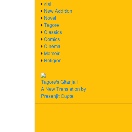
রান্না
New Addition
Novel
Tagore
Classics
Comics
Cinema
Memoir
Religion
Tagore's Gitanjali
A New Translation by
Prasenjit Gupta