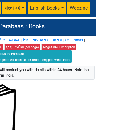
বাংলা বই
English Books
Webzine
Parabaas : Books
গীত
|
রম্যরচনা
|
শিশু
|
শিশু/কিশোর
|
কিশোর
|
রান্না
|
Novel
|
য়া
২০২৬ শারদীয়া (old page)
Magazine Subscription
ooks by Parabaas
 price will be in Rs for orders shipped within India.
ill contact you with details within 24 hours. Note that
in India.