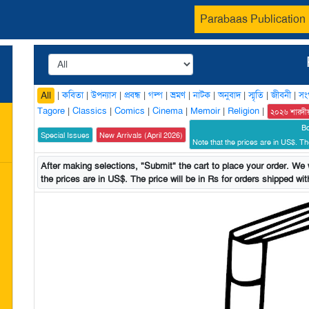
Parabaas Publication
|
কবিতা
|
উপন্যাস
|
প্রবন্ধ
|
গল্প
|
ভ্রমণ
|
নাটক
|
অনুবাদ
|
স্মৃতি
|
জীবনী
|
সং
All
Tagore
|
Classics
|
Comics
|
Cinema
|
Memoir
|
Religion
|
২০২৬ শারদী
B
Special Issues
New Arrivals (April 2026)
Note that the prices are in US$. The
After making selections, "Submit" the cart to place your order. We w
the prices are in US$. The price will be in Rs for orders shipped with