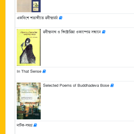
একবিংশ শতাব্দীতে রবীন্দ্রচর্চা
রবীন্দ্রনাথ ও ভিক্টোরিয়া ওকাম্পোর সন্ধানে
In That Sense
Selected Poems of Buddhadeva Bose
নাটক-সমগ্র