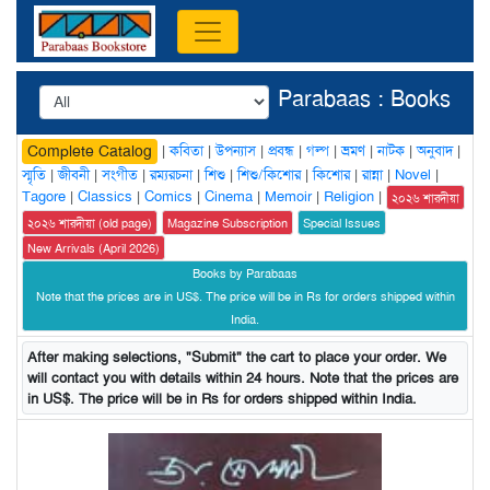
Parabaas : Books
|
কবিতা
|
উপন্যাস
|
প্রবন্ধ
|
গল্প
|
ভ্রমণ
|
নাটক
|
অনুবাদ
|
Complete Catalog
স্মৃতি
|
জীবনী
|
সংগীত
|
রম্যরচনা
|
শিশু
|
শিশু/কিশোর
|
কিশোর
|
রান্না
|
Novel
|
Tagore
|
Classics
|
Comics
|
Cinema
|
Memoir
|
Religion
|
২০২৬ শারদীয়া
২০২৬ শারদীয়া (old page)
Magazine Subscription
Special Issues
New Arrivals (April 2026)
Books by Parabaas
Note that the prices are in US$. The price will be in Rs for orders shipped within
India.
After making selections, "Submit" the cart to place your order. We
will contact you with details within 24 hours. Note that the prices are
in US$. The price will be in Rs for orders shipped within India.