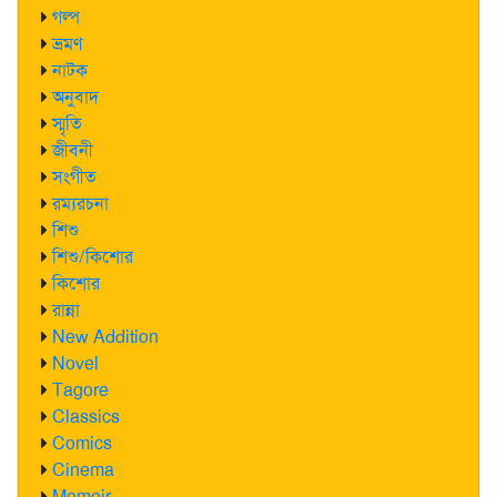
গল্প
ভ্রমণ
নাটক
অনুবাদ
স্মৃতি
জীবনী
সংগীত
রম্যরচনা
শিশু
শিশু/কিশোর
কিশোর
রান্না
New Addition
Novel
Tagore
Classics
Comics
Cinema
Memoir