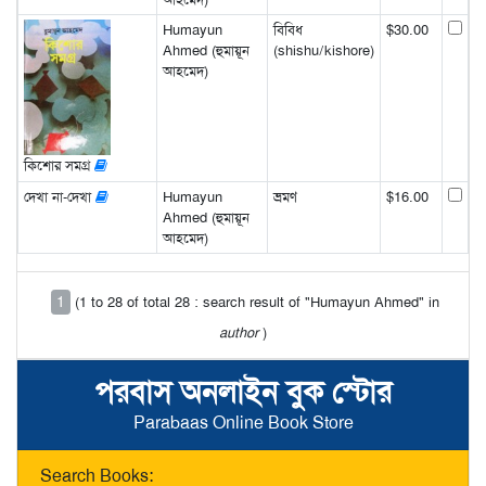
Humayun
বিবিধ
$30.00
Ahmed (হুমায়ূন
(shishu/kishore)
আহমেদ)
কিশোর সমগ্র
দেখা না-দেখা
Humayun
ভ্রমণ
$16.00
Ahmed (হুমায়ূন
আহমেদ)
1
(1 to 28 of total 28 : search result of "Humayun Ahmed" in
author
)
পরবাস অনলাইন বুক স্টোর
Parabaas Online Book Store
Search Books: