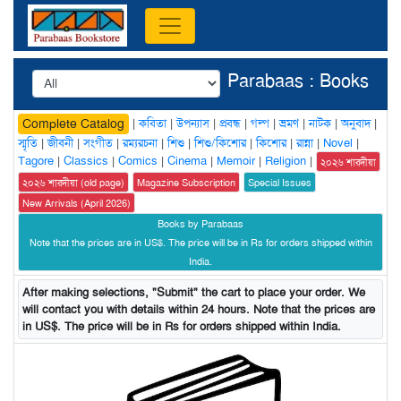
Parabaas : Books
|
কবিতা
|
উপন্যাস
|
প্রবন্ধ
|
গল্প
|
ভ্রমণ
|
নাটক
|
অনুবাদ
|
Complete Catalog
স্মৃতি
|
জীবনী
|
সংগীত
|
রম্যরচনা
|
শিশু
|
শিশু/কিশোর
|
কিশোর
|
রান্না
|
Novel
|
Tagore
|
Classics
|
Comics
|
Cinema
|
Memoir
|
Religion
|
২০২৬ শারদীয়া
২০২৬ শারদীয়া (old page)
Magazine Subscription
Special Issues
New Arrivals (April 2026)
Books by Parabaas
Note that the prices are in US$. The price will be in Rs for orders shipped within
India.
After making selections, "Submit" the cart to place your order. We
will contact you with details within 24 hours. Note that the prices are
in US$. The price will be in Rs for orders shipped within India.