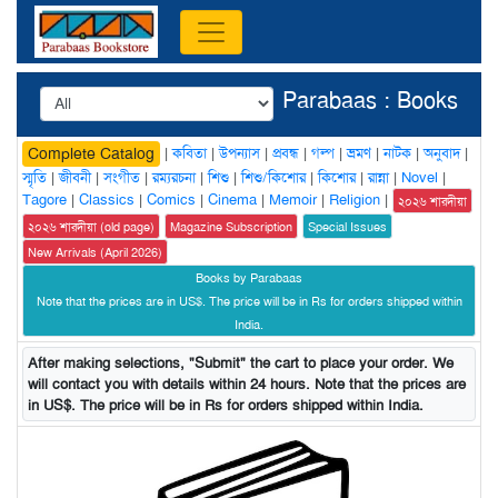
Parabaas : Books
|
কবিতা
|
উপন্যাস
|
প্রবন্ধ
|
গল্প
|
ভ্রমণ
|
নাটক
|
অনুবাদ
|
Complete Catalog
স্মৃতি
|
জীবনী
|
সংগীত
|
রম্যরচনা
|
শিশু
|
শিশু/কিশোর
|
কিশোর
|
রান্না
|
Novel
|
Tagore
|
Classics
|
Comics
|
Cinema
|
Memoir
|
Religion
|
২০২৬ শারদীয়া
২০২৬ শারদীয়া (old page)
Magazine Subscription
Special Issues
New Arrivals (April 2026)
Books by Parabaas
Note that the prices are in US$. The price will be in Rs for orders shipped within
India.
After making selections, "Submit" the cart to place your order. We
will contact you with details within 24 hours. Note that the prices are
in US$. The price will be in Rs for orders shipped within India.