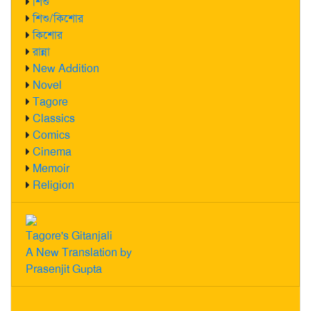
শিশু
শিশু/কিশোর
কিশোর
রান্না
New Addition
Novel
Tagore
Classics
Comics
Cinema
Memoir
Religion
Tagore's Gitanjali
A New Translation by
Prasenjit Gupta