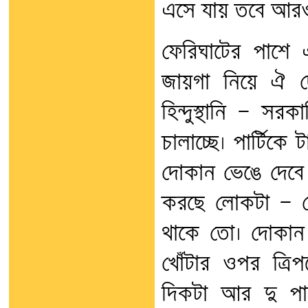
এসে যায় তবে আরও
ফেরিঘাটের পাশে 
জায়গা নিয়ে ঐ 
হিন্দুস্থানি — স
চালাচ্ছে। পার্টিক
দোকান ভেঙে দেবে
করছে লোকটা — ফ
থাকে তো। দোকান 
খোঁটার ওপর ত্রি
দিকটা আর দু পাশ