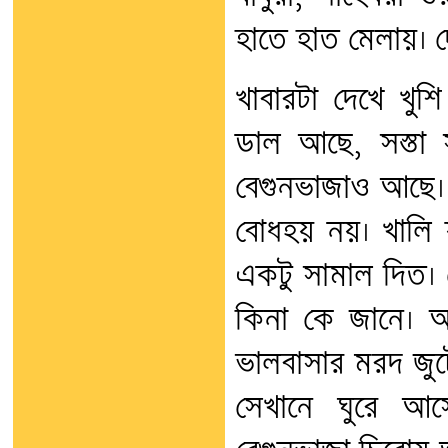
হাতে হাত মেলায়। 
খাবারটা দেখে খুশ
ডাল আছে, সস্তা 
বেগুনভাজাও আছে। 
বোধহয় নয়। খালি য
একটু সামাল দিত। ব
কিনা কে জানে। 
ভালবাসার মরদ জুট
সেখানে ঘুরে আস