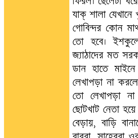
ফিরল। ছেলেটা ঘরে
যাক্‌ শালা যেখানে
গোবিন্দর কোন মা
তো হবে। ইশকুল
জ্যাঠাদের মত সর
ডান হাতে মাইন
লেখাপড়া না করল
তো লেখাপড়া না ক
ছোটখাট নেতা হয়ে
বেড়ায়, বাড়ি বান
বাবুরা, সাহেবরা ও