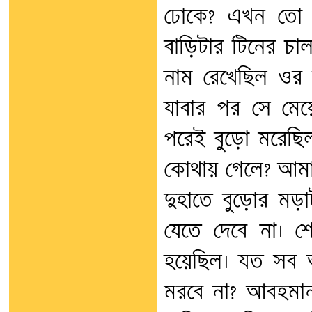
ঢোকে? এখন তো 
বাড়িটার টিনের চা
নাম রেখেছিল ওর দ
যাবার পর সে মে
পরেই বুড়ো মরেছিল।
কোথায় গেলে? আমা
দুহাতে বুড়োর মড়া
যেতে দেবে না। শ
হয়েছিল। যত সব আ
মরবে না? আবহমান