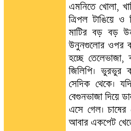
এমনিতে খোলা, খ
ত্রিপল টাঙিয়ে ও
মাটির বড় বড় উন
উনুনগুলোর ওপর ব
হচ্ছে তেলেভাজা, 
জিলিপি। ভুরভুর
সেদিক থেকে। যদ
বেগুনভাজা দিয়ে 
এসে গেল। চাষের 
আবার একপেট খেতে প