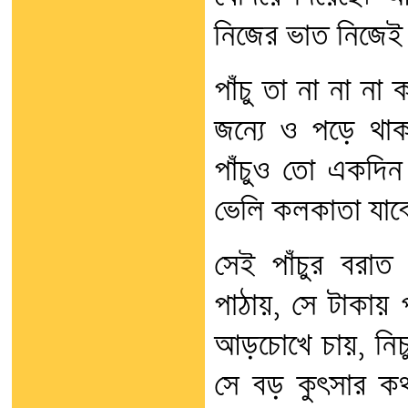
নিজের ভাত নিজেই
পাঁচু তা না না না
জন্যে ও পড়ে থা
পাঁচুও তো একদিন
ভেলি কলকাতা যাবে
সেই পাঁচুর বরা
পাঠায়, সে টাকায় 
আড়চোখে চায়, নিচু
সে বড় কুৎসার কথ