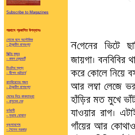
Subscribe to Magazines
পরবাসে প্রকাশিত উপন্যাসঃ
লোকে বলে অলৌকিক
ন
গেনের ভিটে ছ
- ইন্দ্রনীল দাশগুপ্ত
ভিক্টর কুজুর
জায়গা। বনবিবির থা
- কমল চক্রবর্তী
নিওলিথ স্বপ্ন
করে কোলে নিয়ে বসা
- দীপেন ভট্টাচার্য
রাতবিরেতের গজল
আর লম্বা লেজে ভর
- ইন্দ্রনীল দাশগুপ্ত
মেঘের নিচে কাকতাড়ুয়া
হাঁড়ির মত মুখে ভাঁ
- বাসুদেব দেব
যাওয়ার রাগ। এট
বর্ণবাসী
- সুভাষ ঘোষাল
গাঁয়ের আর কোথাও
ধ্বংসাবশেষ
- শৈলেন সরকার