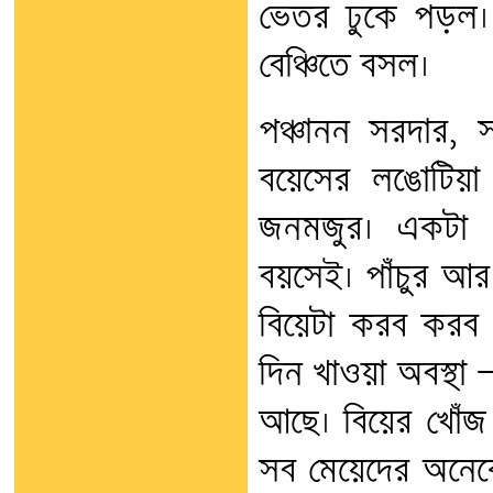
ভেতর ঢুকে পড়ল। 
বেঞ্চিতে বসল।
পঞ্চানন সরদার, স
বয়েসের লঙোটিয়া 
জনমজুর। একটা ম
বয়সেই। পাঁচুর আর 
বিয়েটা করব করব
দিন খাওয়া অবস্থা
আছে। বিয়ের খোঁজ 
সব মেয়েদের অনেক