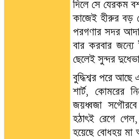
দিলে সে যেরকম ব
কাজেই হীরুর বড় 
পরগণার সদর আদাল
বার করবার জন্যে 
ছেলেই সুন্দর দুধে
বুদ্ধিশ্বর পরে আছে
শার্ট, কোমরের 
জয়ধ্বজা সগৌরবে 
হঠাৎই রেগে গেল
হয়েছে বোধহয় মা 