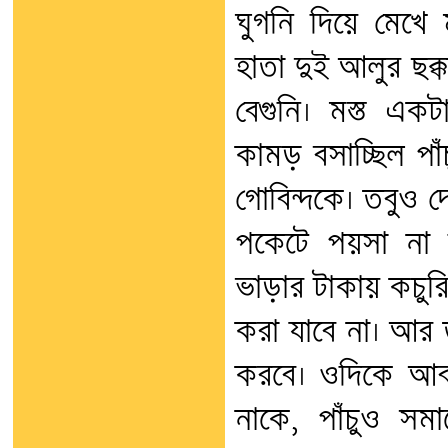
ঘুগনি দিয়ে মেখে
হাতা দুই আলুর ছক্ক
বেগুনি। মস্ত এক
কামড় বসাচ্ছিল পাঁ
গোবিন্দকে। তবুও দ
পকেটে পয়সা না 
ভাড়ার টাকায় কচুর
করা যাবে না। আর ত
করবে। ওদিকে আব
নাকে, পাঁচুও সমা