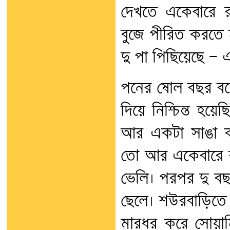
দেখতে একেবারে রক
বুজে পীরিত করতে 
দু পা পিছিয়েছে — 
পনের ষোল বছর বয়ে
দিয়ে নিশ্চিন্ত হয়
আর একটা সাঙা কর
তো আর একেবারে বু
ভেলি। পরপর দু বছ
ছেলে। শউরবাড়িতে
মারধর করে সোয়াম