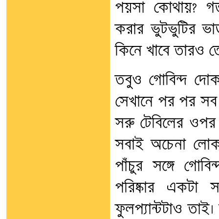
পয়সা কোথায়? গত
করার ভুটভুটির ভা
কিনে খাবে তারও ত
তবুও গোবিন্দ দো
সেখানে পর পর সব লম
সরু টেবিলের ওপর 
সবাই অচেনা লোক
পাঁচুর সঙ্গে গোব
পরিষ্কার একটা 
ফুলপ্যান্টটাও তাই।