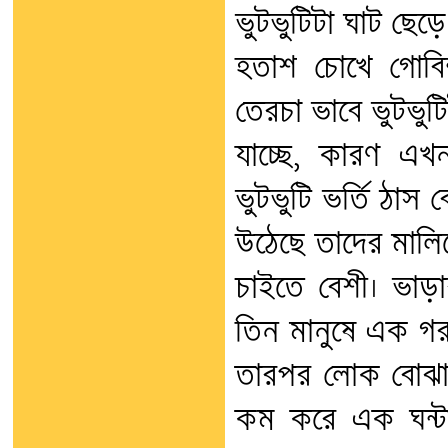
ভুটভুটিটা ঘাট ছেড়
হতাশ চোখে গোবি
তেরচা ভাবে ভুটভুট
যাচ্ছে, কারণ এখন
ভুটভুটি ভর্তি ঠা
উঠেছে তাদের মালি
চাইতে বেশী। ভাড়
তিন মানুষে এক গর
তারপর লোক বোঝা
কম করে এক ঘন্টা