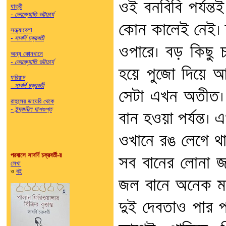
ওই বনবিবি পর্যন্
যাত্রী
- দেবজ্যোতি ভট্টাচার্য
কোন কালেই নেই। ক
সন্ধ্যাবেলা
- সাবর্নি চক্রবর্তী
ওপারে। বড় কিছু 
অন্য কোনখানে
- দেবজ্যোতি ভট্টাচার্য
হয়ে পুজো দিয়ে আ
ফরিয়াদ
- সাবর্নি চক্রবর্তী
সেটা এখন অতীত।
রাহুলের ডায়েরি থেকে
- ইন্দ্রানীল দাশগুপ্ত
বান হওয়া পর্যন্ত
ওখানে রঙ লেগে থা
পরবাসে সাবর্ণি চক্রবর্তী-র
সব বানের লোনা জ
লেখা
ও
বই
জল বানে অনেক মা
দুই দেবতাও পার প