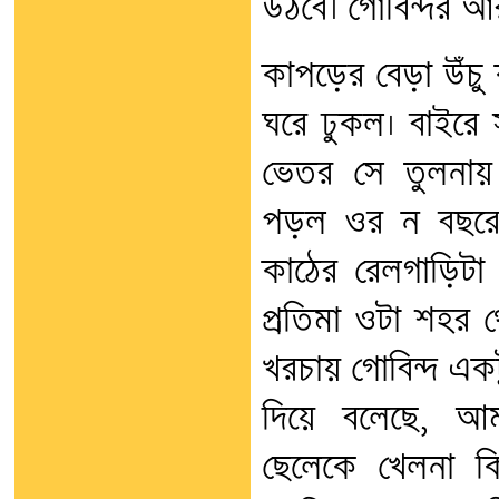
উঠবে। গোবিন্দর আ
কাপড়ের বেড়া উঁচু 
ঘরে ঢুকল। বাইর
ভেতর সে তুলনায়
পড়ল ওর ন বছরের
কাঠের রেলগাড়িটা
প্রতিমা ওটা শহর 
খরচায় গোবিন্দ একট
দিয়ে বলেছে, আ
ছেলেকে খেলনা কি