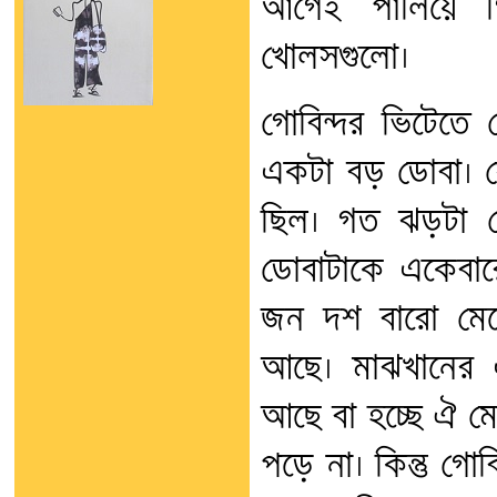
আগেই পালিয়ে গি
খোলসগুলো।
গোবিন্দর ভিটেতে 
একটা বড় ডোবা। স
ছিল। গত ঝড়টা 
ডোবাটাকে একেবারে
জন দশ বারো মেয়
আছে। মাঝখানের 
আছে বা হচ্ছে ঐ মে
পড়ে না। কিন্তু গোব