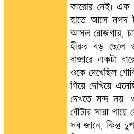
কারোর নেই। এক
হাতে আসে নগদ ট
আসল রোজগার, চাক
হীরুর বড় ছেলে 
বাজারে একটা বার
ওকে দেখেছিল গোবিন
গিয়ে দেখিয়ে এনেছি
দেখতে মন্দ নয়। 
বৌটার সারা গায়ে 
সব জানে, কিন্তু 