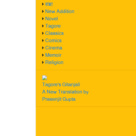
রান্না
New Addition
Novel
Tagore
Classics
Comics
Cinema
Memoir
Religion
Tagore's Gitanjali
A New Translation by
Prasenjit Gupta