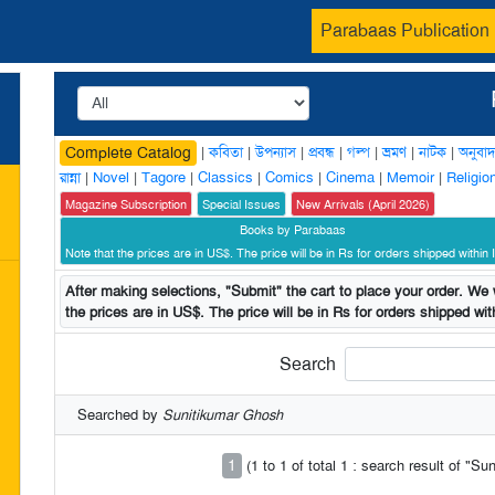
Parabaas Publication
|
কবিতা
|
উপন্যাস
|
প্রবন্ধ
|
গল্প
|
ভ্রমণ
|
নাটক
|
অনুবাদ
Complete Catalog
রান্না
|
Novel
|
Tagore
|
Classics
|
Comics
|
Cinema
|
Memoir
|
Religio
Magazine Subscription
Special Issues
New Arrivals (April 2026)
Books by Parabaas
Note that the prices are in US$. The price will be in Rs for orders shipped within I
After making selections, "Submit" the cart to place your order. We w
the prices are in US$. The price will be in Rs for orders shipped with
Search
Searched by
Sunitikumar Ghosh
1
(1 to 1 of total 1 : search result of "S