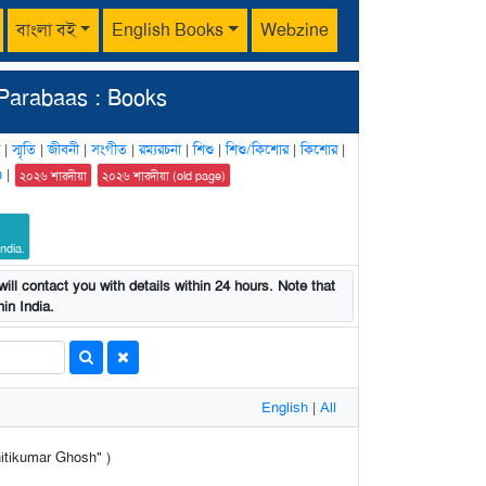
বাংলা বই
English Books
Webzine
Parabaas : Books
|
স্মৃতি
|
জীবনী
|
সংগীত
|
রম্যরচনা
|
শিশু
|
শিশু/কিশোর
|
কিশোর
|
n
|
২০২৬ শারদীয়া
২০২৬ শারদীয়া (old page)
ndia.
ill contact you with details within 24 hours. Note that
in India.
English
|
All
unitikumar Ghosh" )