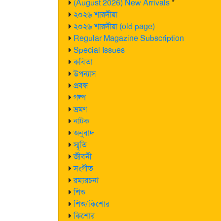
(August 2026) New Arrivals
*
২০২৬ শারদীয়া
২০২৬ শারদীয়া (old page)
Regular Magazine Subscription
Special Issues
কবিতা
উপন্যাস
প্রবন্ধ
গল্প
ভ্রমণ
নাটক
অনুবাদ
স্মৃতি
জীবনী
সংগীত
রম্যরচনা
শিশু
শিশু/কিশোর
কিশোর