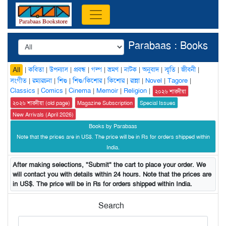
Parabaas : Books
|
কবিতা
|
উপন্যাস
|
প্রবন্ধ
|
গল্প
|
ভ্রমণ
|
নাটক
|
অনুবাদ
|
স্মৃতি
|
জীবনী
|
All
সংগীত
|
রম্যরচনা
|
শিশু
|
শিশু/কিশোর
|
কিশোর
|
রান্না
|
Novel
|
Tagore
|
Classics
|
Comics
|
Cinema
|
Memoir
|
Religion
|
২০২৬ শারদীয়া
২০২৬ শারদীয়া (old page)
Magazine Subscription
Special Issues
New Arrivals (April 2026)
Books by Parabaas
Note that the prices are in US$. The price will be in Rs for orders shipped within
India.
After making selections, "Submit" the cart to place your order. We
will contact you with details within 24 hours. Note that the prices are
in US$. The price will be in Rs for orders shipped within India.
Search