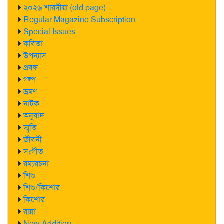
২০২৬ শারদীয়া (old page)
Regular Magazine Subscription
Special Issues
কবিতা
উপন্যাস
প্রবন্ধ
গল্প
ভ্রমণ
নাটক
অনুবাদ
স্মৃতি
জীবনী
সংগীত
রম্যরচনা
শিশু
শিশু/কিশোর
কিশোর
রান্না
New Addition