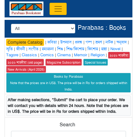
Parabaas : Books
|
কবিতা
|
উপন্যাস
|
প্রবন্ধ
|
গল্প
|
ভ্রমণ
|
নাটক
|
অনুবাদ
|
Complete Catalog
স্মৃতি
|
জীবনী
|
সংগীত
|
রম্যরচনা
|
শিশু
|
শিশু/কিশোর
|
কিশোর
|
রান্না
|
Novel
|
Tagore
|
Classics
|
Comics
|
Cinema
|
Memoir
|
Religion
|
২০২৬ শারদীয়া
২০২৬ শারদীয়া (old page)
Magazine Subscription
Special Issues
New Arrivals (April 2026)
Books by Parabaas
Note that the prices are in US$. The price will be in Rs for orders shipped within
India.
After making selections, "Submit" the cart to place your order. We
will contact you with details within 24 hours. Note that the prices are
in US$. The price will be in Rs for orders shipped within India.
Search