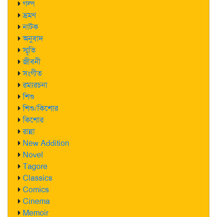
গল্প
ভ্রমণ
নাটক
অনুবাদ
স্মৃতি
জীবনী
সংগীত
রম্যরচনা
শিশু
শিশু/কিশোর
কিশোর
রান্না
New Addition
Novel
Tagore
Classics
Comics
Cinema
Memoir