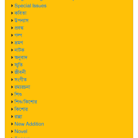
Special Issues
কবিতা
উপন্যাস
প্রবন্ধ
গল্প
ভ্রমণ
নাটক
অনুবাদ
স্মৃতি
জীবনী
সংগীত
রম্যরচনা
শিশু
শিশু/কিশোর
কিশোর
রান্না
New Addition
Novel