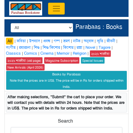
Parabaas : Books
|
কবিতা
|
উপন্যাস
|
প্রবন্ধ
|
গল্প
|
ভ্রমণ
|
নাটক
|
অনুবাদ
|
স্মৃতি
|
জীবনী
|
All
সংগীত
|
রম্যরচনা
|
শিশু
|
শিশু/কিশোর
|
কিশোর
|
রান্না
|
Novel
|
Tagore
|
Classics
|
Comics
|
Cinema
|
Memoir
|
Religion
|
২০২৬ শারদীয়া
২০২৬ শারদীয়া (old page)
Magazine Subscription
Special Issues
New Arrivals (April 2026)
Books by Parabaas
Note that the prices are in US$. The price will be in Rs for orders shipped within
India.
After making selections, "Submit" the cart to place your order. We
will contact you with details within 24 hours. Note that the prices are
in US$. The price will be in Rs for orders shipped within India.
Search