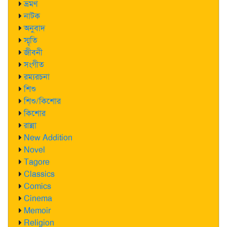
ভ্রমণ
নাটক
অনুবাদ
স্মৃতি
জীবনী
সংগীত
রম্যরচনা
শিশু
শিশু/কিশোর
কিশোর
রান্না
New Addition
Novel
Tagore
Classics
Comics
Cinema
Memoir
Religion