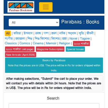
Parabaas : Books
|
কবিতা
|
উপন্যাস
|
প্রবন্ধ
|
গল্প
|
ভ্রমণ
|
নাটক
|
অনুবাদ
|
স্মৃতি
|
জীবনী
|
All
সংগীত
|
রম্যরচনা
|
শিশু
|
শিশু/কিশোর
|
কিশোর
|
রান্না
|
Novel
|
Tagore
|
Classics
|
Comics
|
Cinema
|
Memoir
|
Religion
|
২০২৬ শারদীয়া
২০২৬ শারদীয়া (old page)
Magazine Subscription
Special Issues
New Arrivals (April 2026)
Books by Parabaas
Note that the prices are in US$. The price will be in Rs for orders shipped within
India.
After making selections, "Submit" the cart to place your order. We
will contact you with details within 24 hours. Note that the prices are
in US$. The price will be in Rs for orders shipped within India.
Search