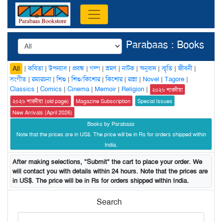
Parabaas : Books
|
কবিতা
|
উপন্যাস
|
প্রবন্ধ
|
গল্প
|
ভ্রমণ
|
নাটক
|
অনুবাদ
|
স্মৃতি
|
জীবনী
|
All
সংগীত
|
রম্যরচনা
|
শিশু
|
শিশু/কিশোর
|
কিশোর
|
রান্না
|
Novel
|
Tagore
|
Classics
|
Comics
|
Cinema
|
Memoir
|
Religion
|
২০২৬ শারদীয়া
২০২৬ শারদীয়া (old page)
Magazine Subscription
Special Issues
New Arrivals (April 2026)
Books by Parabaas
Note that the prices are in US$. The price will be in Rs for orders shipped within
India.
After making selections, "Submit" the cart to place your order. We
will contact you with details within 24 hours. Note that the prices are
in US$. The price will be in Rs for orders shipped within India.
Search