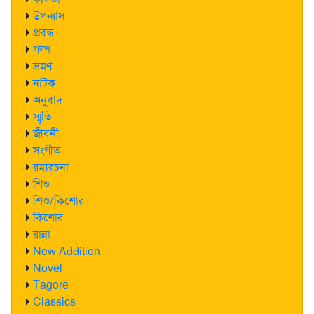
উপন্যাস
প্রবন্ধ
গল্প
ভ্রমণ
নাটক
অনুবাদ
স্মৃতি
জীবনী
সংগীত
রম্যরচনা
শিশু
শিশু/কিশোর
কিশোর
রান্না
New Addition
Novel
Tagore
Classics