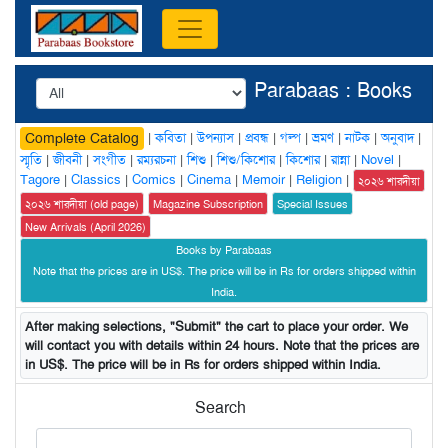
Parabaas : Books
|
কবিতা
|
উপন্যাস
|
প্রবন্ধ
|
গল্প
|
ভ্রমণ
|
নাটক
|
অনুবাদ
|
Complete Catalog
স্মৃতি
|
জীবনী
|
সংগীত
|
রম্যরচনা
|
শিশু
|
শিশু/কিশোর
|
কিশোর
|
রান্না
|
Novel
|
Tagore
|
Classics
|
Comics
|
Cinema
|
Memoir
|
Religion
|
২০২৬ শারদীয়া
২০২৬ শারদীয়া (old page)
Magazine Subscription
Special Issues
New Arrivals (April 2026)
Books by Parabaas
Note that the prices are in US$. The price will be in Rs for orders shipped within
India.
After making selections, "Submit" the cart to place your order. We
will contact you with details within 24 hours. Note that the prices are
in US$. The price will be in Rs for orders shipped within India.
Search