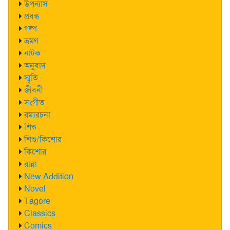
উপন্যাস
প্রবন্ধ
গল্প
ভ্রমণ
নাটক
অনুবাদ
স্মৃতি
জীবনী
সংগীত
রম্যরচনা
শিশু
শিশু/কিশোর
কিশোর
রান্না
New Addition
Novel
Tagore
Classics
Comics