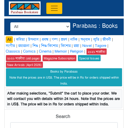
Parabaas : Books
|
কবিতা
|
উপন্যাস
|
প্রবন্ধ
|
গল্প
|
ভ্রমণ
|
নাটক
|
অনুবাদ
|
স্মৃতি
|
জীবনী
|
All
সংগীত
|
রম্যরচনা
|
শিশু
|
শিশু/কিশোর
|
কিশোর
|
রান্না
|
Novel
|
Tagore
|
Classics
|
Comics
|
Cinema
|
Memoir
|
Religion
|
২০২৬ শারদীয়া
২০২৬ শারদীয়া (old page)
Magazine Subscription
Special Issues
New Arrivals (April 2026)
Books by Parabaas
Note that the prices are in US$. The price will be in Rs for orders shipped within
India.
After making selections, "Submit" the cart to place your order. We
will contact you with details within 24 hours. Note that the prices are
in US$. The price will be in Rs for orders shipped within India.
Search