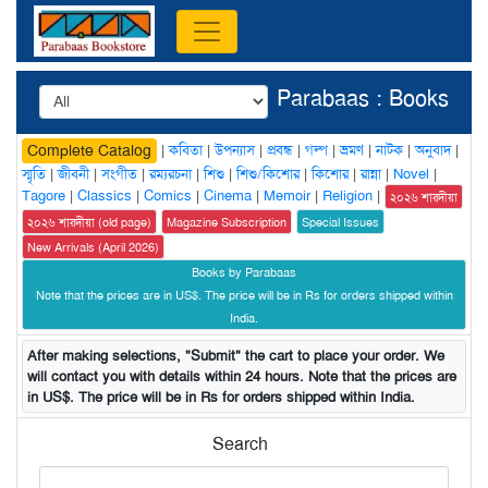
Parabaas : Books
|
কবিতা
|
উপন্যাস
|
প্রবন্ধ
|
গল্প
|
ভ্রমণ
|
নাটক
|
অনুবাদ
|
Complete Catalog
স্মৃতি
|
জীবনী
|
সংগীত
|
রম্যরচনা
|
শিশু
|
শিশু/কিশোর
|
কিশোর
|
রান্না
|
Novel
|
Tagore
|
Classics
|
Comics
|
Cinema
|
Memoir
|
Religion
|
২০২৬ শারদীয়া
২০২৬ শারদীয়া (old page)
Magazine Subscription
Special Issues
New Arrivals (April 2026)
Books by Parabaas
Note that the prices are in US$. The price will be in Rs for orders shipped within
India.
After making selections, "Submit" the cart to place your order. We
will contact you with details within 24 hours. Note that the prices are
in US$. The price will be in Rs for orders shipped within India.
Search