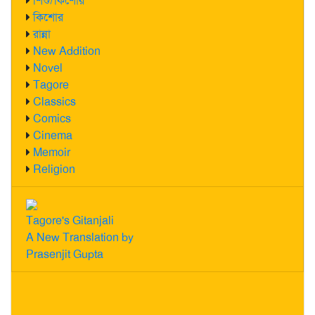
শিশু/কিশোর
কিশোর
রান্না
New Addition
Novel
Tagore
Classics
Comics
Cinema
Memoir
Religion
Tagore's Gitanjali
A New Translation by
Prasenjit Gupta