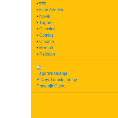
রান্না
New Addition
Novel
Tagore
Classics
Comics
Cinema
Memoir
Religion
Tagore's Gitanjali
A New Translation by
Prasenjit Gupta