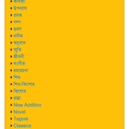
কবিতা
উপন্যাস
প্রবন্ধ
গল্প
ভ্রমণ
নাটক
অনুবাদ
স্মৃতি
জীবনী
সংগীত
রম্যরচনা
শিশু
শিশু/কিশোর
কিশোর
রান্না
New Addition
Novel
Tagore
Classics