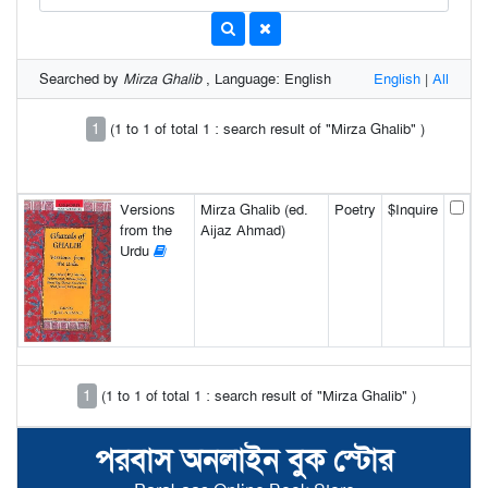
Searched by
Mirza Ghalib
, Language: English
English
|
All
1
(1 to 1 of total 1 : search result of "Mirza Ghalib" )
Versions
Mirza Ghalib (ed.
Poetry
$Inquire
from the
Aijaz Ahmad)
Urdu
1
(1 to 1 of total 1 : search result of "Mirza Ghalib" )
পরবাস অনলাইন বুক স্টোর