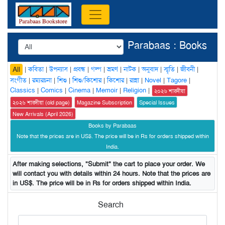
Parabaas : Books
|
কবিতা
|
উপন্যাস
|
প্রবন্ধ
|
গল্প
|
ভ্রমণ
|
নাটক
|
অনুবাদ
|
স্মৃতি
|
জীবনী
|
All
সংগীত
|
রম্যরচনা
|
শিশু
|
শিশু/কিশোর
|
কিশোর
|
রান্না
|
Novel
|
Tagore
|
Classics
|
Comics
|
Cinema
|
Memoir
|
Religion
|
২০২৬ শারদীয়া
২০২৬ শারদীয়া (old page)
Magazine Subscription
Special Issues
New Arrivals (April 2026)
Books by Parabaas
Note that the prices are in US$. The price will be in Rs for orders shipped within
India.
After making selections, "Submit" the cart to place your order. We
will contact you with details within 24 hours. Note that the prices are
in US$. The price will be in Rs for orders shipped within India.
Search