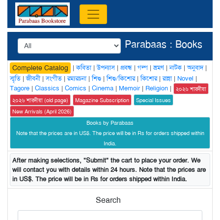
Parabaas : Books
|
কবিতা
|
উপন্যাস
|
প্রবন্ধ
|
গল্প
|
ভ্রমণ
|
নাটক
|
অনুবাদ
|
Complete Catalog
স্মৃতি
|
জীবনী
|
সংগীত
|
রম্যরচনা
|
শিশু
|
শিশু/কিশোর
|
কিশোর
|
রান্না
|
Novel
|
Tagore
|
Classics
|
Comics
|
Cinema
|
Memoir
|
Religion
|
২০২৬ শারদীয়া
২০২৬ শারদীয়া (old page)
Magazine Subscription
Special Issues
New Arrivals (April 2026)
Books by Parabaas
Note that the prices are in US$. The price will be in Rs for orders shipped within
India.
After making selections, "Submit" the cart to place your order. We
will contact you with details within 24 hours. Note that the prices are
in US$. The price will be in Rs for orders shipped within India.
Search