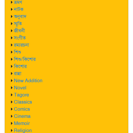
ভ্রমণ
নাটক
অনুবাদ
স্মৃতি
জীবনী
সংগীত
রম্যরচনা
শিশু
শিশু/কিশোর
কিশোর
রান্না
New Addition
Novel
Tagore
Classics
Comics
Cinema
Memoir
Religion