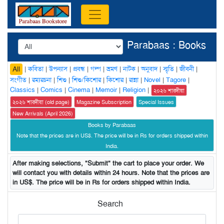
Parabaas : Books
|
কবিতা
|
উপন্যাস
|
প্রবন্ধ
|
গল্প
|
ভ্রমণ
|
নাটক
|
অনুবাদ
|
স্মৃতি
|
জীবনী
|
All
সংগীত
|
রম্যরচনা
|
শিশু
|
শিশু/কিশোর
|
কিশোর
|
রান্না
|
Novel
|
Tagore
|
Classics
|
Comics
|
Cinema
|
Memoir
|
Religion
|
২০২৬ শারদীয়া
২০২৬ শারদীয়া (old page)
Magazine Subscription
Special Issues
New Arrivals (April 2026)
Books by Parabaas
Note that the prices are in US$. The price will be in Rs for orders shipped within
India.
After making selections, "Submit" the cart to place your order. We
will contact you with details within 24 hours. Note that the prices are
in US$. The price will be in Rs for orders shipped within India.
Search