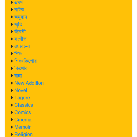
ভ্রমণ
নাটক
অনুবাদ
স্মৃতি
জীবনী
সংগীত
রম্যরচনা
শিশু
শিশু/কিশোর
কিশোর
রান্না
New Addition
Novel
Tagore
Classics
Comics
Cinema
Memoir
Religion