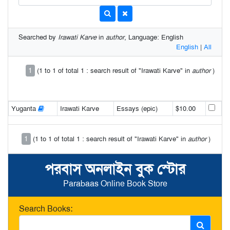
Searched by
Irawati Karve
in
author
, Language: English
English
|
All
1
(1 to 1 of total 1 : search result of "Irawati Karve" in
author
)
Yuganta
Irawati Karve
Essays (epic)
$10.00
1
(1 to 1 of total 1 : search result of "Irawati Karve" in
author
)
পরবাস অনলাইন বুক স্টোর
Parabaas Online Book Store
Search Books: