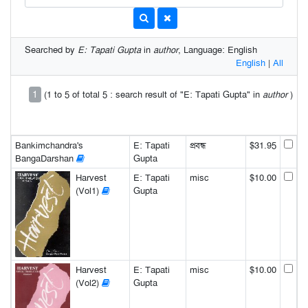
Searched by
E: Tapati Gupta
in
author
, Language: English
English
|
All
1
(1 to 5 of total 5 : search result of "E: Tapati Gupta" in
author
)
Bankimchandra's
E: Tapati
প্রবন্ধ
$31.95
BangaDarshan
Gupta
Harvest
E: Tapati
misc
$10.00
(Vol1)
Gupta
Harvest
E: Tapati
misc
$10.00
(Vol2)
Gupta