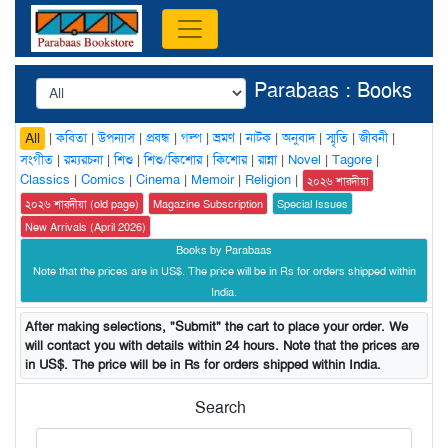
Parabaas : Books
|
কবিতা
|
উপন্যাস
|
প্রবন্ধ
|
গল্প
|
ভ্রমণ
|
নাটক
|
অনুবাদ
|
স্মৃতি
|
জীবনী
|
All
সংগীত
|
রম্যরচনা
|
শিশু
|
শিশু/কিশোর
|
কিশোর
|
রান্না
|
Novel
|
Tagore
|
Classics
|
Comics
|
Cinema
|
Memoir
|
Religion
|
২০২৬ শারদীয়া
২০২৬ শারদীয়া (old page)
Magazine Subscription
Special Issues
New Arrivals (April 2026)
Books by Parabaas
Note that the prices are in US$. The price will be in Rs for orders shipped within
India.
After making selections, "Submit" the cart to place your order. We
will contact you with details within 24 hours. Note that the prices are
in US$. The price will be in Rs for orders shipped within India.
Search