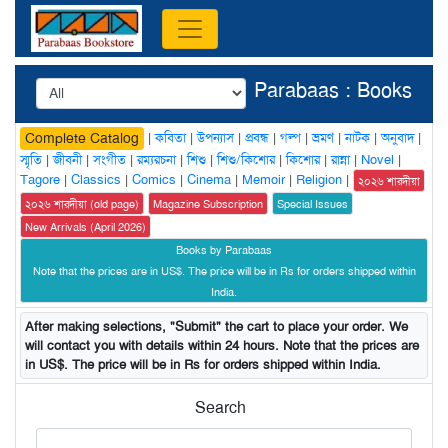
Parabaas : Books
|
কবিতা
|
উপন্যাস
|
প্রবন্ধ
|
গল্প
|
ভ্রমণ
|
নাটক
|
অনুবাদ
|
Complete Catalog
স্মৃতি
|
জীবনী
|
সংগীত
|
রম্যরচনা
|
শিশু
|
শিশু/কিশোর
|
কিশোর
|
রান্না
|
Novel
|
Tagore
|
Classics
|
Comics
|
Cinema
|
Memoir
|
Religion
|
২০২৬ শারদীয়া
২০২৬ শারদীয়া (old page)
Magazine Subscription
Special Issues
New Arrivals (April 2026)
Books by Parabaas
Note that the prices are in US$. The price will be in Rs for orders shipped within
India.
After making selections, "Submit" the cart to place your order. We
will contact you with details within 24 hours. Note that the prices are
in US$. The price will be in Rs for orders shipped within India.
Search