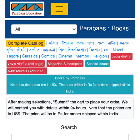
Parabaas : Books
|
কবিতা
|
উপন্যাস
|
প্রবন্ধ
|
গল্প
|
ভ্রমণ
|
নাটক
|
অনুবাদ
|
Complete Catalog
স্মৃতি
|
জীবনী
|
সংগীত
|
রম্যরচনা
|
শিশু
|
শিশু/কিশোর
|
কিশোর
|
রান্না
|
Novel
|
Tagore
|
Classics
|
Comics
|
Cinema
|
Memoir
|
Religion
|
২০২৬ শারদীয়া
২০২৬ শারদীয়া (old page)
Magazine Subscription
Special Issues
New Arrivals (April 2026)
Books by Parabaas
Note that the prices are in US$. The price will be in Rs for orders shipped within
India.
After making selections, "Submit" the cart to place your order. We
will contact you with details within 24 hours. Note that the prices are
in US$. The price will be in Rs for orders shipped within India.
Search