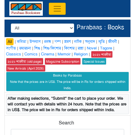
Parabaas : Books
|
কবিতা
|
উপন্যাস
|
প্রবন্ধ
|
গল্প
|
ভ্রমণ
|
নাটক
|
অনুবাদ
|
স্মৃতি
|
জীবনী
|
All
সংগীত
|
রম্যরচনা
|
শিশু
|
শিশু/কিশোর
|
কিশোর
|
রান্না
|
Novel
|
Tagore
|
Classics
|
Comics
|
Cinema
|
Memoir
|
Religion
|
২০২৬ শারদীয়া
২০২৬ শারদীয়া (old page)
Magazine Subscription
Special Issues
New Arrivals (April 2026)
Books by Parabaas
Note that the prices are in US$. The price will be in Rs for orders shipped within
India.
After making selections, "Submit" the cart to place your order. We
will contact you with details within 24 hours. Note that the prices are
in US$. The price will be in Rs for orders shipped within India.
Search