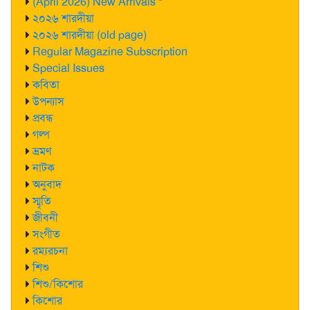
(April 2026) New Arrivals
*
২০২৬ শারদীয়া
২০২৬ শারদীয়া (old page)
Regular Magazine Subscription
Special Issues
কবিতা
উপন্যাস
প্রবন্ধ
গল্প
ভ্রমণ
নাটক
অনুবাদ
স্মৃতি
জীবনী
সংগীত
রম্যরচনা
শিশু
শিশু/কিশোর
কিশোর