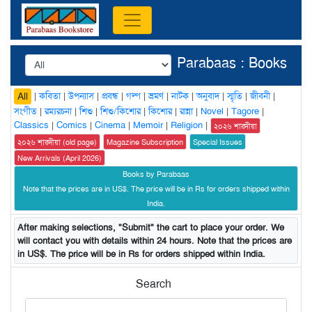
Parabaas : Books
|
কবিতা
|
উপন্যাস
|
প্রবন্ধ
|
গল্প
|
ভ্রমণ
|
নাটক
|
অনুবাদ
|
স্মৃতি
|
জীবনী
|
All
সংগীত
|
রম্যরচনা
|
শিশু
|
শিশু/কিশোর
|
কিশোর
|
রান্না
|
Novel
|
Tagore
|
Classics
|
Comics
|
Cinema
|
Memoir
|
Religion
|
২০২৬ শারদীয়া
২০২৬ শারদীয়া (old page)
Magazine Subscription
Special Issues
New Arrivals (April 2026)
Books by Parabaas
Note that the prices are in US$. The price will be in Rs for orders shipped within
India.
After making selections, "Submit" the cart to place your order. We
will contact you with details within 24 hours. Note that the prices are
in US$. The price will be in Rs for orders shipped within India.
Search