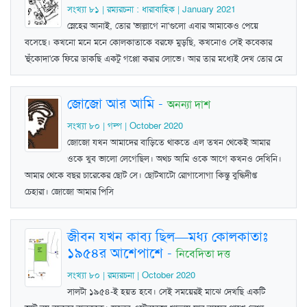
সংখ্যা ৮১ | রম্যরচনা : ধারাবাহিক | January 2021
স্নেহের আনাই, তোর 'ভাল্লাগে না'গুলো এবার আমাকেও পেয়ে
বসেছে। কখনো মনে মনে কোলকাতাকে বরফে মুড়ছি, কখনোও সেই কবেকার
'হুঁকোদা'কে ফিরে ডাকছি একটু গপ্পো করার লোভে। আর তার মধ্যেই দেখ তোর মে
জোজো আর আমি
-
অনন্যা দাশ
সংখ্যা ৮০ | গল্প | October 2020
জোজো যখন আমাদের বাড়িতে থাকতে এল তখন থেকেই আমার
ওকে খুব ভালো লেগেছিল। অথচ আমি ওকে আগে কখনও দেখিনি।
আমার থেকে বছর চারেকের ছোট সে। ছোটখাটো রোগাসোগা কিন্তু বুদ্ধিদীপ্ত
চেহারা। জোজো আমার পিসি
জীবন যখন কাব্য ছিল—মধ্য কোলকাতাঃ
১৯৫৪র আশেপাশে
-
নিবেদিতা দত্ত
সংখ্যা ৮০ | রম্যরচনা | October 2020
সালটা ১৯৫৪-ই হয়ত হবে। সেই সময়েরই মাঝে দেখছি একটি