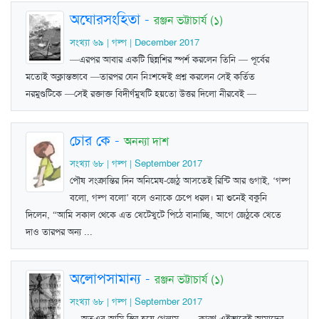
অঘোরসংহিতা
-
রঞ্জন ভট্টাচার্য (১)
সংখ্যা ৬৯ | গল্প | December 2017
—এরপর আবার একটি ছিন্নশির স্পর্শ করলেন তিনি — পূর্বের
মতোই অক্লান্তভাবে —তারপর যেন নিঃশব্দেই প্রশ্ন করলেন সেই কর্তিত
নরমুণ্ডটিকে —সেই রক্তাক্ত বিদীর্ণমুখটি হয়তো উত্তর দিলো নীরবেই —
চোর কে
-
অনন্যা দাশ
সংখ্যা ৬৮ | গল্প | September 2017
পৌষ সংক্রান্তির দিন অনিমেষ-জেঠু আসতেই রিন্টি আর গুগাই, ‘গল্প
বলো, গল্প বলো’ বলে ওনাকে চেপে ধরল। মা শুনেই বকুনি
দিলেন, “আমি সকাল থেকে এত খেটেখুটে পিঠে বানাচ্ছি, আগে জেঠুকে খেতে
দাও তারপর অন্য ...
অলোপসামান্য
-
রঞ্জন ভট্টাচার্য (১)
সংখ্যা ৬৮ | গল্প | September 2017
....অতএব আমি স্থির হয়ে গেলাম ..... কারণ এইভাবেই আমাদের