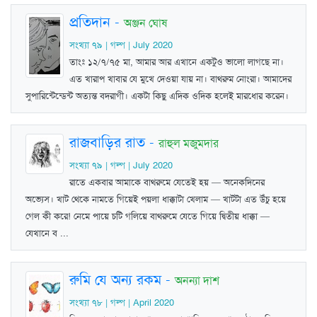
প্রতিদান
-
অঞ্জন ঘোষ
সংখ্যা ৭৯ | গল্প | July 2020
তাংঃ ১২/৭/৭৫ মা, আমার আর এখানে একটুও ভালো লাগছে না।
এত খারাপ খাবার যে মুখে দেওয়া যায় না। বাথরুম নোংরা। আমাদের
সুপারিন্টেন্ডেন্ট অত্যন্ত বদরাগী। একটা কিছু এদিক ওদিক হলেই মারধোর করেন।
রাজবাড়ির রাত
-
রাহুল মজুমদার
সংখ্যা ৭৯ | গল্প | July 2020
রাতে একবার আমাকে বাথরুমে যেতেই হয় — অনেকদিনের
অভ্যেস। খাট থেকে নামতে গিয়েই পয়লা ধাক্কাটা খেলাম — খাটটা এত উঁচু হয়ে
গেল কী করে! নেমে পায়ে চটি গলিয়ে বাথরুমে যেতে গিয়ে দ্বিতীয় ধাক্কা —
যেখানে ব ...
রুমি যে অন্য রকম
-
অনন্যা দাশ
সংখ্যা ৭৮ | গল্প | April 2020