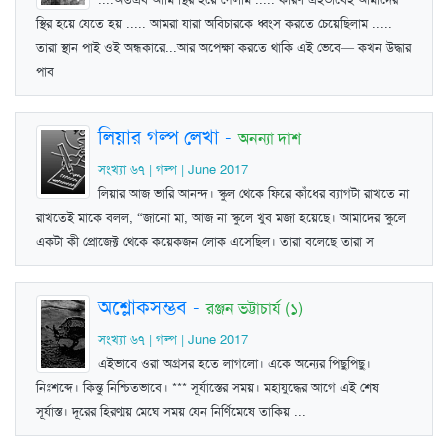
স্থির হয়ে যেতে হয় ..... আমরা যারা অবিচারকে ধ্বংস করতে চেয়েছিলাম .....
তারা স্থান পাই ওই অন্ধকারে...আর অপেক্ষা করতে থাকি এই ভেবে— কখন উদ্ধার
পাব
লিয়ার গল্প লেখা
-
অনন্যা দাশ
সংখ্যা ৬৭ | গল্প | June 2017
লিয়ার আজ ভারি আনন্দ। স্কুল থেকে ফিরে কাঁধের ব্যাগটা রাখতে না
রাখতেই মাকে বলল, “জানো মা, আজ না স্কুলে খুব মজা হয়েছে। আমাদের স্কুলে
একটা কী প্রোজেক্ট থেকে কয়েকজন লোক এসেছিল। তারা বলেছে তারা স
অশ্লোকসম্ভব
-
রঞ্জন ভট্টাচার্য (১)
সংখ্যা ৬৭ | গল্প | June 2017
এইভাবে ওরা অগ্রসর হতে লাগলো। একে অন্যের পিছুপিছু।
নিঃশব্দে। কিন্তু নিশ্চিতভাবে। *** সূর্যাস্তের সময়। মহাযুদ্ধের আগে এই শেষ
সূর্যাস্ত। দূরের হিরণ্ময় মেঘে সময় যেন নির্ণিমেষে তাকিয় ...