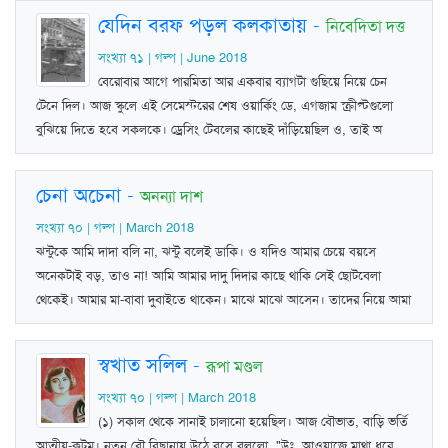
যেদিন বরফ পড়ল কলকাতায়
-
নিবেদিতা দত্ত
সংখ্যা ৭১ | গল্প | June 2018
বেরোবার আগে পারমিতা আর একবার ব্যাগটা গুছিয়ে নিয়ে চেন
টেনে দিল। আজ স্কুলে এই সেমেস্টরের শেষ ওয়ার্কিং ডে, এগজাম স্ক্রীপ্টগুলো
বুঝিয়ে দিতে হবে সকলকে। ড্রেসিং টেবলের কাছেই দাঁড়িয়েছিল ও, তাই অ
চেনা অচেনা
-
অনন্যা দাশ
সংখ্যা ৭০ | গল্প | March 2018
ঝন্টুকে আমি দাদা বলি না, ঝন্টু বলেই ডাকি। ও যদিও আমার চেয়ে বয়সে
অনেকটাই বড়, তাও না! আমি আমার দাদু দিদার কাছে থাকি সেই ছোটবেলা
থেকেই। আমার মা-বাবা দুবাইতে থাকেন। মাঝে মাঝে আসেন। তাদের নিয়ে আমা
স্বখাত সলিল
-
রূপা মণ্ডল
সংখ্যা ৭০ | গল্প | March 2018
(১) সকাল থেকে সানাই চালানো হয়েছিল। আজ বৌভাত, বাড়ি ভর্তি
আত্মীয়-কুটুম। নতুন বৌ বিছানায় উঠে বসে বললো, "উঃ, আওয়াজে মাথা ধরে