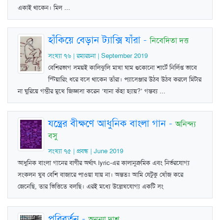
একাই থাকেন। মিল ...
হাঁকিয়ে বেড়ান ট্যাক্সি যাঁরা
-
নিবেদিতা দত্ত
সংখ্যা ৭৬ | রম্যরচনা | September 2019
বেশিরভাগ সময়ই কালিঝুলি মাখা ঘাম শুকোনো শার্টে নির্লিপ্ত ভাবে
স্টিয়ারিং ধরে বসে থাকেন তাঁরা। প্যাসেঞ্জার উঠব উঠব করলে মিটার
না ঘুরিয়ে গম্ভীর মুখে জিজ্ঞাসা করেন ‘যানা কঁহা হ্যায়?’ গন্তব্য ...
যন্ত্রের বীক্ষণে আধুনিক বাংলা গান
-
অনিন্দ্য
বসু
সংখ্যা ৭৫ | প্রবন্ধ | June 2019
আধুনিক বাংলা গানের বাণীর অর্থাৎ lyric-এর কালানুক্রমিক এবং নির্ভরযোগ্য
সংকলন খুব বেশি বাজারে পাওয়া যায় না। অন্ততঃ আমি যেটুকু খোঁজ করে
জেনেছি, তার ভিত্তিতে বলছি। এরই মধ্যে উল্লেখযোগ্য একটি সং
পরিবর্তন
-
অনন্যা দাশ