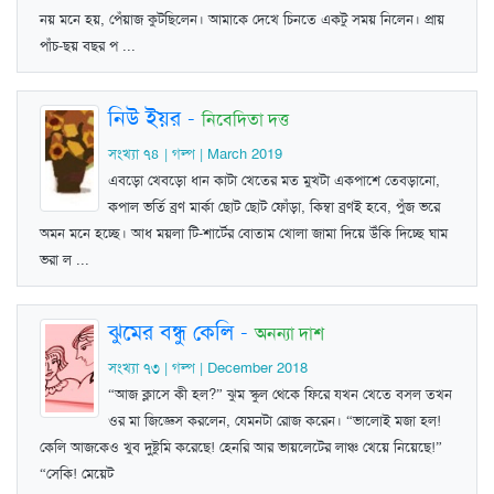
নয় মনে হয়, পেঁয়াজ কুটছিলেন। আমাকে দেখে চিনতে একটু সময় নিলেন। প্রায়
পাঁচ-ছয় বছর প ...
নিউ ইয়র
-
নিবেদিতা দত্ত
সংখ্যা ৭৪ | গল্প | March 2019
এবড়ো খেবড়ো ধান কাটা খেতের মত মুখটা একপাশে তেবড়ানো,
কপাল ভর্তি ব্রণ মার্কা ছোট ছোট ফোঁড়া, কিম্বা ব্রণই হবে, পুঁজ ভরে
অমন মনে হচ্ছে। আধ ময়লা টি-শার্টের বোতাম খোলা জামা দিয়ে উঁকি দিচ্ছে ঘাম
ভরা ল ...
ঝুমের বন্ধু কেলি
-
অনন্যা দাশ
সংখ্যা ৭৩ | গল্প | December 2018
“আজ ক্লাসে কী হল?” ঝুম স্কুল থেকে ফিরে যখন খেতে বসল তখন
ওর মা জিজ্ঞেস করলেন, যেমনটা রোজ করেন। “ভালোই মজা হল!
কেলি আজকেও খুব দুষ্টুমি করেছে! হেনরি আর ভায়লেটের লাঞ্চ খেয়ে নিয়েছে!”
“সেকি! মেয়েট