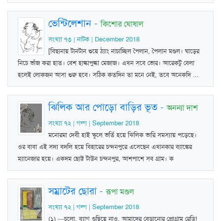
ভেন্টিলেশান
-
কিশোর ঘোষাল
সংখ্যা ৭৩ | নাটক | December 2018
[বিছানায় টানটান শুয়ে ঠ্যাং নাচাচ্ছিল পৈলান, পৈলান মণ্ডল। ঘাড়ের
নিচে ভাঁজ করা হাত। বেশ হাল্কাপুল্কা মেজাজ। এখন সবে ভোর। আরেকটু বেলা
হলেই লোকজন আসা শুরু হবে। সঠিক কতদিন তা মনে নেই, তবে অনেকদি ...
ঝিলিক আর পোড়ো বাড়ির ভূত
-
অনন্যা দাশ
সংখ্যা ৭২ | গল্প | September 2018
মনোরমা দেবী হাই স্কুলে ভর্তি হয়ে ঝিলিক ভারি সমস্যায় পড়েছে।
ওর বাবা এই সদ্য বদলি হয়ে বিহারের চন্দনপুরে এসেছেন এখানকার ব্যাঙ্কের
ম্যানেজার হয়ে। একদম ছোট্ট টাউন চন্দনপুর, আশপাশে সব গ্রাম। ক
সম্রাটের ছোরা
-
রূপা মণ্ডল
সংখ্যা ৭২ | গল্প | September 2018
(১) —চলো, ব্যাগ গুছিয়ে নাও, আমাদের বেড়ানোর প্রোগ্রাম রেডি!