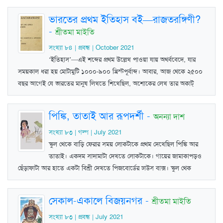
ভারতের প্রথম ইতিহাস বই—রাজতরঙ্গিণী?
-
শ্রীতমা মাইতি
সংখ্যা ৮৪ | প্রবন্ধ | October 2021
‘ইতিহাস’—এই শব্দের প্রথম উল্লেখ পাওয়া যায় অথর্ববেদে, যার
সময়কাল ধরা হয় মোটামুটি ১০০০-৯০০ খ্রিস্টপূর্বাব্দ। আবার, আজ থেকে ২৫০০
বছর আগেই যে ভারতের মানুষ লিখতে শিখেছিল, অশোকের লেখ তার অকাট্
পিঙ্কি, তাতাই আর রূপদর্শী
-
অনন্যা দাশ
সংখ্যা ৮৩ | গল্প | July 2021
স্কুল থেকে বাড়ি ফেরার সময় লোকটাকে প্রথম দেখেছিল পিঙ্কি আর
তাতাই। একদম সাদামাটা দেখতে লোকটাকে। গায়ের জামাকাপড়ও
ছেঁড়াফাটা আর হাতে একটা বিশ্রী দেখতে পিজবোর্ডের ঢাউস বাক্স। স্কুল থেক
সেকাল-একালে বিজয়নগর
-
শ্রীতমা মাইতি
সংখ্যা ৮৩ | প্রবন্ধ | July 2021