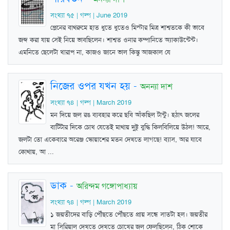
সংখ্যা ৭৫ | গল্প | June 2019
প্লেনের বাথরুমে হাত ধুতে ধুতেও মিস্টার মিত্র শাশ্বতকে কী ভাবে
জব্দ করা যায় সেই নিয়ে ভাবছিলেন। শাশ্বত ওনার কম্পানিতে অ্যাকাউন্টেন্ট।
এমনিতে ছেলেটা খারাপ না, কাজও জানে ভাল কিন্তু আজকাল যে
নিজের ওপর যখন হয়
-
অনন্যা দাশ
সংখ্যা ৭৪ | গল্প | March 2019
মন দিয়ে জল রঙ ব্যবহার করে ছবি আঁকছিল টান্টু। হঠাৎ জলের
বাটিটার দিকে চোখ যেতেই মাথায় দুষ্টু বুদ্ধি কিলবিলিয়ে উঠল! আরে,
জলটা তো একেবারে অরেঞ্জ স্কোয়াশের মতন দেখতে লাগছে! ব্যাস, আর যাবে
কোথায়, আ ...
ডাক
-
অরিন্দম গঙ্গোপাধ্যায়
সংখ্যা ৭৪ | গল্প | March 2019
১ জয়তীদের বাড়ি পৌঁছতে পৌঁছতে প্রায় সন্ধে সাতটা হল। জয়তীর
মা সিরিয়াল দেখতে দেখতে চোখের জল ফেলছিলেন, ঠিক শোকে