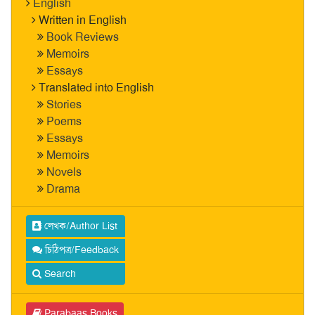
English
Written in English
Book Reviews
Memoirs
Essays
Translated into English
Stories
Poems
Essays
Memoirs
Novels
Drama
লেখক/Author List
চিঠিপত্র/Feedback
Search
Parabaas Books