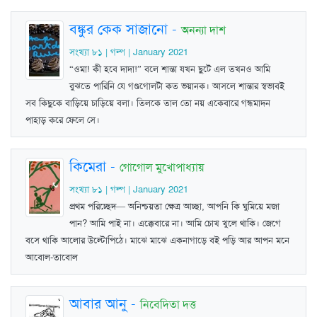
বঙ্কুর কেক সাজানো
-
অনন্যা দাশ
সংখ্যা ৮১ | গল্প | January 2021
“ওমা! কী হবে দাদা!” বলে শান্তা যখন ছুটে এল তখনও আমি
বুঝতে পারিনি যে গণ্ডগোলটা কত ভয়ানক। আসলে শান্তার স্বভাবই
সব কিছুকে বাড়িয়ে চাড়িয়ে বলা। তিলকে তাল তো নয় একেবারে গন্ধমাদন
পাহাড় করে ফেলে সে।
কিমেরা
-
গোগোল মুখোপাধ্যায়
সংখ্যা ৮১ | গল্প | January 2021
প্রথম পরিচ্ছেদ— অনিশ্চয়তা ক্ষেত্র আচ্ছা, আপনি কি ঘুমিয়ে মজা
পান? আমি পাই না। এক্কেবারে না। আমি চোখ খুলে থাকি। জেগে
বসে থাকি আলোর উল্টোপিঠে। মাঝে মাঝে একনাগাড়ে বই পড়ি আর আপন মনে
আবোল-তাবোল
আবার আনু
-
নিবেদিতা দত্ত