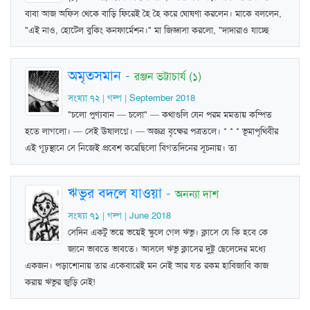
বাবা আজ অফিস থেকে বাড়ি ফিরেই হৈ হৈ করে ঘোষণা করলেন। মাকে বললেন,
"এই নাও, হোটেল বুকিং কনফার্মেশন।" মা জিজ্ঞাসা করলো, "দাদারাও যাচ্ছে
অমৃতসমান
-
রঞ্জন ভট্টাচার্য (১)
সংখ্যা ৭২ | গল্প | September 2018
"চলো পুণ্যবান — চলো" — কথাগুলি যেন পরম মমতায় কম্পিত
হতে লাগলো। — সেই ঊষালগ্নে। — অজস্র বৃক্ষের পত্রতলে। * * * ভূমাপৃথিবীর
এই গূঢ়স্থানে সে নিজেই প্রবেশ করেছিলো বিগতদিনের সূচনায়। তা
ঋভুর বদলে যাওয়া
-
অনন্যা দাশ
সংখ্যা ৭১ | গল্প | June 2018
সেদিন একটু ভয়ে ভয়েই স্কুলে গেল ঋভু। ক্লাসে যে কি হবে কে
জানে ভাবতে ভাবতে। আসলে ঋভু ক্লাসের দুষ্টু ছেলেদের মধ্যে
একজন। পড়াশোনায় তার একেবারেই মন নেই আর যত রকম হাবিজাবি কাজ
করায় ঋভুর জুড়ি নেই!