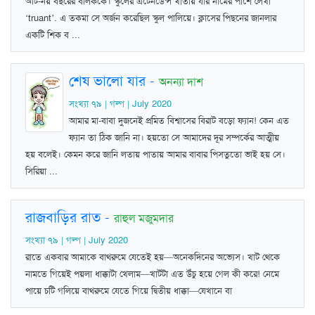
আট-নয় বছরের বালককে। স্কুলের এটেনডেন্স খাতায় যার নামের পাশে লেখা
‘truant’. এ তকমা সে অর্জন করেছিল স্কুল পালিয়ে। ক্লাসের পিছনের জানলার
একটি শিক ব ...
শেষ ভালো যার
-
অনন্যা দাশ
সংখ্যা ৭৯ | গল্প | July 2020
আমার মা-বাবা দুজনেই প্রমিত বিশ্বাসের বিরাট বড়ো ফ্যান! কেন এত
ফ্যান তা ঠিক জানি না। হয়তো সে আমাদের দূর সম্পর্কের আত্মীয়
হয় বলেই। কেমন করে জানি লতায় পাতায় আমার বাবার পিসতুতো ভাই হয় সে।
সিরিয়া ...
রাজবাড়ির রাত
-
রাহুল মজুমদার
সংখ্যা ৭৯ | গল্প | July 2020
রাতে একবার আমাকে বাথরুমে যেতেই হয়—অনেকদিনের অভ্যেস। খাট থেকে
নামতে গিয়েই পয়লা ধাক্কাটা খেলাম—খাটটা এত উঁচু হয়ে গেল কী করে! নেমে
পায়ে চটি গলিয়ে বাথরুমে যেতে গিয়ে দ্বিতীয় ধাক্কা—যেখানে বা