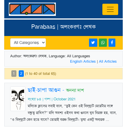
Parabaas | অলংকরণঃ লেখক
Author: অলংকরণঃ লেখক, Language: All Languages
English Articles
|
All Articles
1
2
(1 to 40 of total 65)
ছাই-চাপা আগুন
-
অনন্যা দাশ
সংখ্যা ৮৪ | গল্প | October 2021
মলিকে ক্লাসের সবাই বলে, “তুই কেন ওই বিদ্‌ঘুটে মেয়েটার সঙ্গে
বন্ধুত্ব রাখিস?” মলি অবশ্য ওইসব কথা শুনলে খুব বিরক্ত হয়, বলে,
“ও বিদ্‌ঘুটে কেন হতে যাবে? তোরাই বরঞ্চ বিদ্‌ঘুটে। তৃষা একটু অন্যরক ...