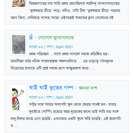
বিজয়নগরের নাম আমি প্রথম জেনেছিলাম শরদিন্দু বন্দ্যোপাধ্যায়ের
‘তুঙ্গভদ্রার তীরে’ পড়ে। যদিও, সেটা ঠিক ‘তুঙ্গভদ্রার তীরে’ পড়বার
বয়স কিনা, সেবিষয়ে সন্দেহ আছে! ওইসময়ই আমাদের ক্লাস সেভেনের বই
দ্রঁ
-
গোগোল মুখোপাধ্যায়
সংখ্যা ৮২ | গল্প | April 2021
প্রথম পরিচ্ছেদ …সালে প্রথম সাধারণ সমাজ প্রতিষ্ঠিত হয়।
তদানীন্তন বর্বর ধনিক সম্প্রদায়ভুক্ত অঞ্চলগুলিতে … এর নেতৃত্বে গঠনমূলক
বিদ্রোহের মাধ্যমে এটি শ্রেষ্ঠ সমাজ রূপে আত্মপ্রকাশ করে। …
খাই খাই ভূতের গল্প
-
অনন্যা দাশ
সংখ্যা ৮২ | গল্প | April 2021
ঝন্টুর সঙ্গে আমার আলাপটা স্কুল থেকে ফেরার পথেই হল। বাবার
দুবাইতে পোস্টিং হয়েছে বছর দুয়েকের জন্যে তাই আমি মার সঙ্গে
দাদু-দিদার কাছে এসে রয়েছি। এখানকার একটা স্কুলে ভর্তি হয়েছি। এই জায়গাটা
খ ...