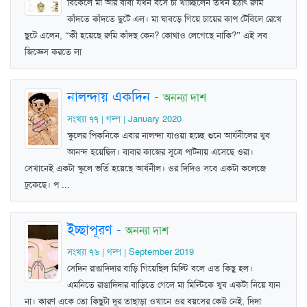
বিকেলে মা আর বাবা যখন বসে চা খাচ্ছিলেন তখন হঠাৎ রুমি
কাঁদতে কাঁদতে ছুটে এল। মা ঘাবড়ে গিয়ে চায়ের কাপ টেবিলে রেখে
ছুটে এলেন, “কী হয়েছে রুমি কাঁদছ কেন? কোথাও লেগেছে নাকি?” এই সব
জিজ্ঞেস করতে লা
নালন্দায় একদিন
-
অনন্যা দাশ
সংখ্যা ৭৭ | গল্প | January 2020
স্কুলের পিকনিকে এবার নালন্দা যাওয়া হচ্ছে শুনে আর্যনীলের খুব
আনন্দ হয়েছিল। বাবার কাজের সূত্রে পাটনায় এসেছে ওরা।
সেখানেই একটা স্কুলে ভর্তি হয়েছে আর্যনীল। ওর দিদিও সবে একটা কলেজে
ঢুকেছে। প ...
ইচ্ছাপূরণ
-
অনন্যা দাশ
সংখ্যা ৭৬ | গল্প | September 2019
সেদিন রাঙাদিদার বাড়ি গিয়েছিল মিল্টি বলে এত কিছু হল।
এমনিতে রাঙাদিদার বাড়িতে গেলে মা মিল্টিকে খুব একটা নিয়ে যান
না। কারণ একে তো কিছুটা দূর তাছাড়া ওখানে ওর বয়সের কেউ নেই, দিদা