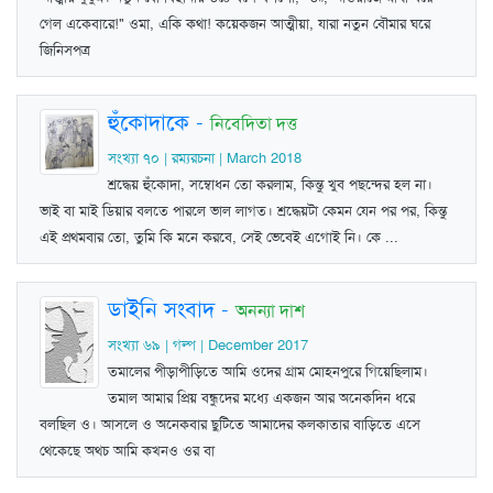
গেল একেবারে!" ওমা, একি কথা! কয়েকজন আত্মীয়া, যারা নতুন বৌমার ঘরে
জিনিসপত্র
হুঁকোদাকে
-
নিবেদিতা দত্ত
সংখ্যা ৭০ | রম্যরচনা | March 2018
শ্রদ্ধেয় হুঁকোদা, সম্বোধন তো করলাম, কিন্তু খুব পছন্দের হল না।
ভাই বা মাই ডিয়ার বলতে পারলে ভাল লাগত। শ্রদ্ধেয়টা কেমন যেন পর পর, কিন্তু
এই প্রথমবার তো, তুমি কি মনে করবে, সেই ভেবেই এগোই নি। কে ...
ডাইনি সংবাদ
-
অনন্যা দাশ
সংখ্যা ৬৯ | গল্প | December 2017
তমালের পীড়াপীড়িতে আমি ওদের গ্রাম মোহনপুরে গিয়েছিলাম।
তমাল আমার প্রিয় বন্ধুদের মধ্যে একজন আর অনেকদিন ধরে
বলছিল ও। আসলে ও অনেকবার ছুটিতে আমাদের কলকাতার বাড়িতে এসে
থেকেছে অথচ আমি কখনও ওর বা