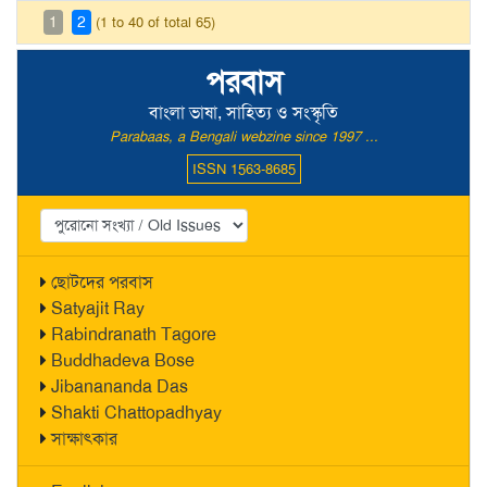
1
2
(1 to 40 of total 65)
পরবাস
বাংলা ভাষা, সাহিত্য ও সংস্কৃতি
Parabaas, a Bengali webzine since 1997 ...
ISSN 1563-8685
ছোটদের পরবাস
Satyajit Ray
Rabindranath Tagore
Buddhadeva Bose
Jibanananda Das
Shakti Chattopadhyay
সাক্ষাৎকার