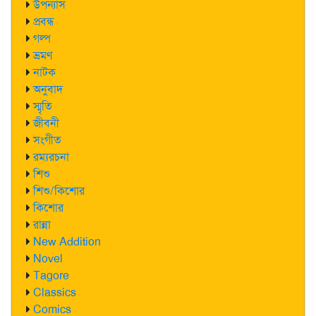
উপন্যাস
প্রবন্ধ
গল্প
ভ্রমণ
নাটক
অনুবাদ
স্মৃতি
জীবনী
সংগীত
রম্যরচনা
শিশু
শিশু/কিশোর
কিশোর
রান্না
New Addition
Novel
Tagore
Classics
Comics