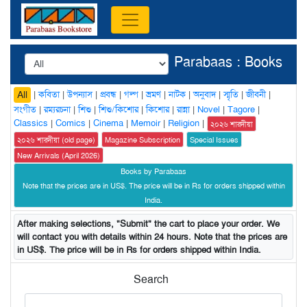
Parabaas : Books
|
কবিতা
|
উপন্যাস
|
প্রবন্ধ
|
গল্প
|
ভ্রমণ
|
নাটক
|
অনুবাদ
|
স্মৃতি
|
জীবনী
|
All
সংগীত
|
রম্যরচনা
|
শিশু
|
শিশু/কিশোর
|
কিশোর
|
রান্না
|
Novel
|
Tagore
|
Classics
|
Comics
|
Cinema
|
Memoir
|
Religion
|
২০২৬ শারদীয়া
২০২৬ শারদীয়া (old page)
Magazine Subscription
Special Issues
New Arrivals (April 2026)
Books by Parabaas
Note that the prices are in US$. The price will be in Rs for orders shipped within
India.
After making selections, "Submit" the cart to place your order. We
will contact you with details within 24 hours. Note that the prices are
in US$. The price will be in Rs for orders shipped within India.
Search