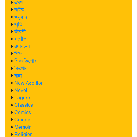
ভ্রমণ
নাটক
অনুবাদ
স্মৃতি
জীবনী
সংগীত
রম্যরচনা
শিশু
শিশু/কিশোর
কিশোর
রান্না
New Addition
Novel
Tagore
Classics
Comics
Cinema
Memoir
Religion