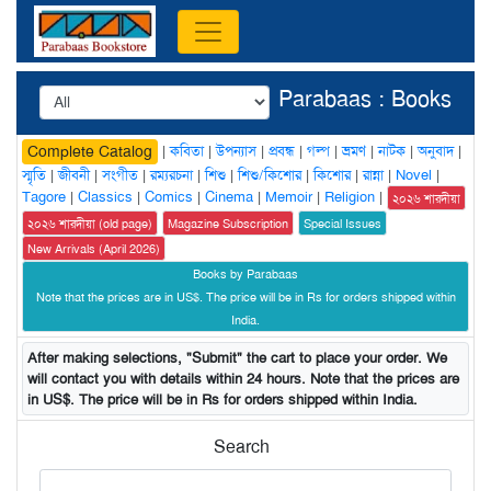
Parabaas : Books
|
কবিতা
|
উপন্যাস
|
প্রবন্ধ
|
গল্প
|
ভ্রমণ
|
নাটক
|
অনুবাদ
|
Complete Catalog
স্মৃতি
|
জীবনী
|
সংগীত
|
রম্যরচনা
|
শিশু
|
শিশু/কিশোর
|
কিশোর
|
রান্না
|
Novel
|
Tagore
|
Classics
|
Comics
|
Cinema
|
Memoir
|
Religion
|
২০২৬ শারদীয়া
২০২৬ শারদীয়া (old page)
Magazine Subscription
Special Issues
New Arrivals (April 2026)
Books by Parabaas
Note that the prices are in US$. The price will be in Rs for orders shipped within
India.
After making selections, "Submit" the cart to place your order. We
will contact you with details within 24 hours. Note that the prices are
in US$. The price will be in Rs for orders shipped within India.
Search