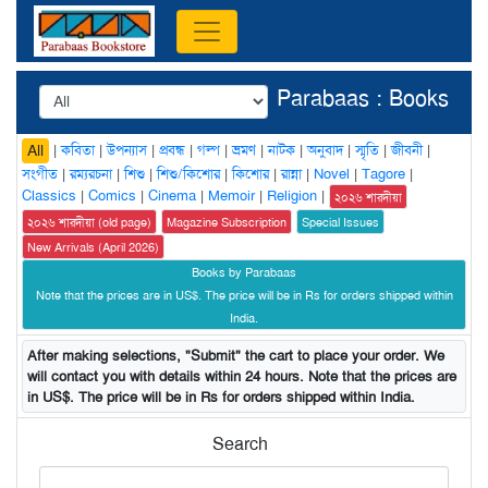
Parabaas : Books
|
কবিতা
|
উপন্যাস
|
প্রবন্ধ
|
গল্প
|
ভ্রমণ
|
নাটক
|
অনুবাদ
|
স্মৃতি
|
জীবনী
|
All
সংগীত
|
রম্যরচনা
|
শিশু
|
শিশু/কিশোর
|
কিশোর
|
রান্না
|
Novel
|
Tagore
|
Classics
|
Comics
|
Cinema
|
Memoir
|
Religion
|
২০২৬ শারদীয়া
২০২৬ শারদীয়া (old page)
Magazine Subscription
Special Issues
New Arrivals (April 2026)
Books by Parabaas
Note that the prices are in US$. The price will be in Rs for orders shipped within
India.
After making selections, "Submit" the cart to place your order. We
will contact you with details within 24 hours. Note that the prices are
in US$. The price will be in Rs for orders shipped within India.
Search