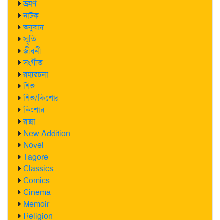
ভ্রমণ
নাটক
অনুবাদ
স্মৃতি
জীবনী
সংগীত
রম্যরচনা
শিশু
শিশু/কিশোর
কিশোর
রান্না
New Addition
Novel
Tagore
Classics
Comics
Cinema
Memoir
Religion