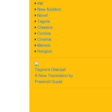
রান্না
New Addition
Novel
Tagore
Classics
Comics
Cinema
Memoir
Religion
Tagore's Gitanjali
A New Translation by
Prasenjit Gupta