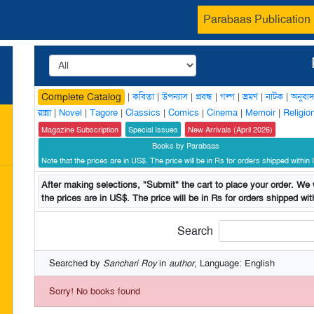
Parabaas Publication
|
কবিতা
|
উপন্যাস
|
প্রবন্ধ
|
গল্প
|
ভ্রমণ
|
নাটক
|
অনুবাদ
Complete Catalog
রান্না
|
Novel
|
Tagore
|
Classics
|
Comics
|
Cinema
|
Memoir
|
Religio
Magazine Subscription
Special Issues
New Arrivals (April 2026)
Books by Parabaas
Note that the prices are in US$. The price will be in Rs for orders shipped within I
After making selections, "Submit" the cart to place your order. We w
the prices are in US$. The price will be in Rs for orders shipped with
Search
Searched by
Sanchari Roy
in
author
, Language: English
Sorry! No books found