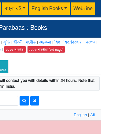
বাংলা বই
English Books
Webzine
Parabaas : Books
|
স্মৃতি
|
জীবনী
|
সংগীত
|
রম্যরচনা
|
শিশু
|
শিশু/কিশোর
|
কিশোর
|
n
|
২০২৬ শারদীয়া
২০২৬ শারদীয়া (old page)
ndia.
ill contact you with details within 24 hours. Note that
in India.
English
|
All