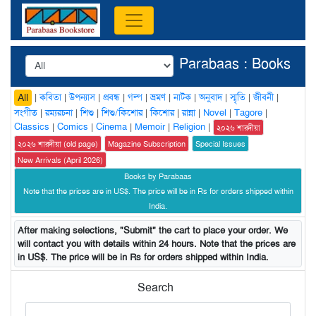
Parabaas : Books
|
কবিতা
|
উপন্যাস
|
প্রবন্ধ
|
গল্প
|
ভ্রমণ
|
নাটক
|
অনুবাদ
|
স্মৃতি
|
জীবনী
|
All
সংগীত
|
রম্যরচনা
|
শিশু
|
শিশু/কিশোর
|
কিশোর
|
রান্না
|
Novel
|
Tagore
|
Classics
|
Comics
|
Cinema
|
Memoir
|
Religion
|
২০২৬ শারদীয়া
২০২৬ শারদীয়া (old page)
Magazine Subscription
Special Issues
New Arrivals (April 2026)
Books by Parabaas
Note that the prices are in US$. The price will be in Rs for orders shipped within
India.
After making selections, "Submit" the cart to place your order. We
will contact you with details within 24 hours. Note that the prices are
in US$. The price will be in Rs for orders shipped within India.
Search