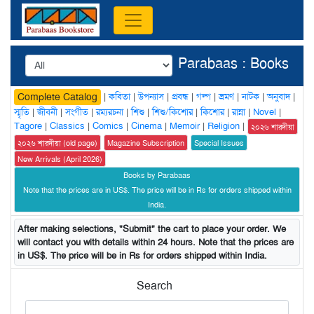
Parabaas : Books
|
কবিতা
|
উপন্যাস
|
প্রবন্ধ
|
গল্প
|
ভ্রমণ
|
নাটক
|
অনুবাদ
|
Complete Catalog
স্মৃতি
|
জীবনী
|
সংগীত
|
রম্যরচনা
|
শিশু
|
শিশু/কিশোর
|
কিশোর
|
রান্না
|
Novel
|
Tagore
|
Classics
|
Comics
|
Cinema
|
Memoir
|
Religion
|
২০২৬ শারদীয়া
২০২৬ শারদীয়া (old page)
Magazine Subscription
Special Issues
New Arrivals (April 2026)
Books by Parabaas
Note that the prices are in US$. The price will be in Rs for orders shipped within
India.
After making selections, "Submit" the cart to place your order. We
will contact you with details within 24 hours. Note that the prices are
in US$. The price will be in Rs for orders shipped within India.
Search