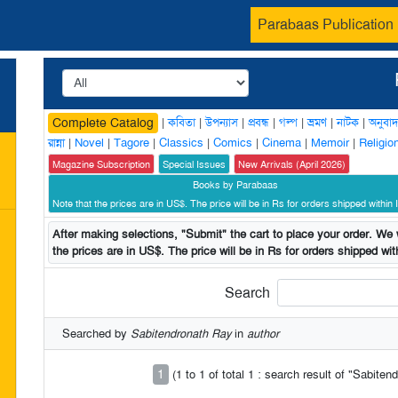
Parabaas Publication
|
কবিতা
|
উপন্যাস
|
প্রবন্ধ
|
গল্প
|
ভ্রমণ
|
নাটক
|
অনুবাদ
Complete Catalog
রান্না
|
Novel
|
Tagore
|
Classics
|
Comics
|
Cinema
|
Memoir
|
Religio
Magazine Subscription
Special Issues
New Arrivals (April 2026)
Books by Parabaas
Note that the prices are in US$. The price will be in Rs for orders shipped within I
After making selections, "Submit" the cart to place your order. We w
the prices are in US$. The price will be in Rs for orders shipped with
Search
Searched by
Sabitendronath Ray
in
author
1
(1 to 1 of total 1 : search result of "Sabite