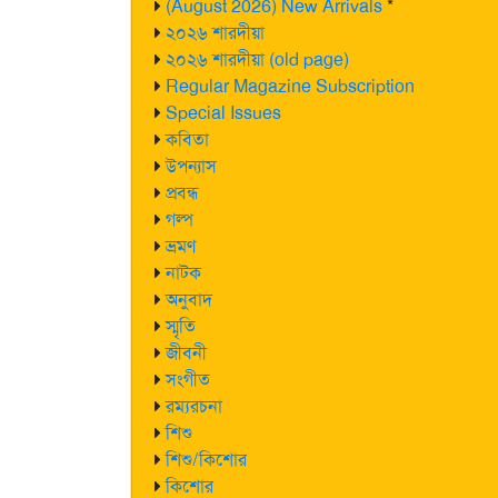
(August 2026) New Arrivals
*
২০২৬ শারদীয়া
২০২৬ শারদীয়া (old page)
Regular Magazine Subscription
Special Issues
কবিতা
উপন্যাস
প্রবন্ধ
গল্প
ভ্রমণ
নাটক
অনুবাদ
স্মৃতি
জীবনী
সংগীত
রম্যরচনা
শিশু
শিশু/কিশোর
কিশোর