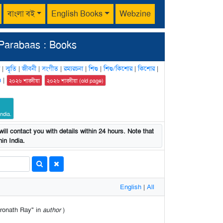
বাংলা বই
English Books
Webzine
Parabaas : Books
|
স্মৃতি
|
জীবনী
|
সংগীত
|
রম্যরচনা
|
শিশু
|
শিশু/কিশোর
|
কিশোর
|
n
|
২০২৬ শারদীয়া
২০২৬ শারদীয়া (old page)
ndia.
ill contact you with details within 24 hours. Note that
in India.
English
|
All
ndronath Ray" in
author
)