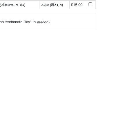
বিতেন্দ্রনাথ রায়)
সমাজ (ইতিহাস)
$15.00
"Sabitendronath Ray" in
author
)