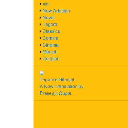
রান্না
New Addition
Novel
Tagore
Classics
Comics
Cinema
Memoir
Religion
Tagore's Gitanjali
A New Translation by
Prasenjit Gupta