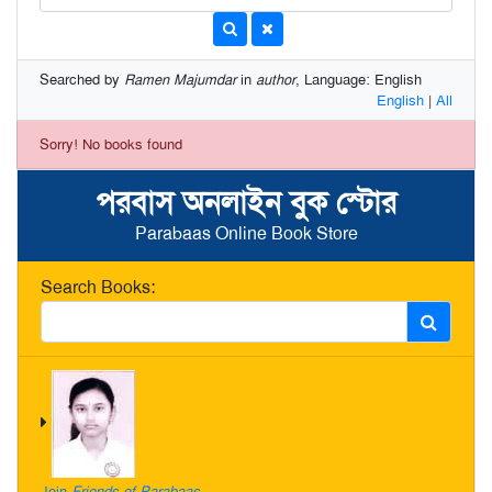
Searched by
Ramen Majumdar
in
author
, Language: English
English
|
All
Sorry! No books found
পরবাস অনলাইন বুক স্টোর
Parabaas Online Book Store
Search Books:
Join
Friends of Parabaas