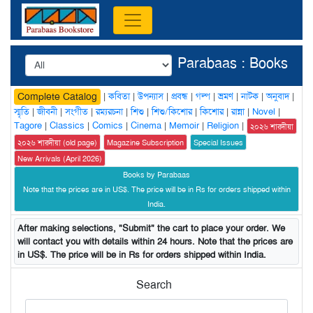
Parabaas : Books
|
কবিতা
|
উপন্যাস
|
প্রবন্ধ
|
গল্প
|
ভ্রমণ
|
নাটক
|
অনুবাদ
|
Complete Catalog
স্মৃতি
|
জীবনী
|
সংগীত
|
রম্যরচনা
|
শিশু
|
শিশু/কিশোর
|
কিশোর
|
রান্না
|
Novel
|
Tagore
|
Classics
|
Comics
|
Cinema
|
Memoir
|
Religion
|
২০২৬ শারদীয়া
২০২৬ শারদীয়া (old page)
Magazine Subscription
Special Issues
New Arrivals (April 2026)
Books by Parabaas
Note that the prices are in US$. The price will be in Rs for orders shipped within
India.
After making selections, "Submit" the cart to place your order. We
will contact you with details within 24 hours. Note that the prices are
in US$. The price will be in Rs for orders shipped within India.
Search