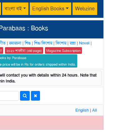
বাংলা বই
English Books
Webzine
Parabaas : Books
গীত
|
রম্যরচনা
|
শিশু
|
শিশু/কিশোর
|
কিশোর
|
রান্না
|
Novel
|
য়া
২০২৬ শারদীয়া (old page)
Magazine Subscription
ooks by Parabaas
 price will be in Rs for orders shipped within India.
ill contact you with details within 24 hours. Note that
in India.
English
|
All