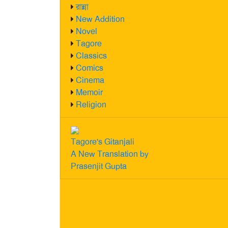
রান্না
New Addition
Novel
Tagore
Classics
Comics
Cinema
Memoir
Religion
Tagore's Gitanjali
A New Translation by
Prasenjit Gupta