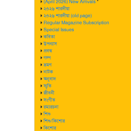
(April 2026) New Arrivals
*
২০২৬ শারদীয়া
২০২৬ শারদীয়া (old page)
Regular Magazine Subscription
Special Issues
কবিতা
উপন্যাস
প্রবন্ধ
গল্প
ভ্রমণ
নাটক
অনুবাদ
স্মৃতি
জীবনী
সংগীত
রম্যরচনা
শিশু
শিশু/কিশোর
কিশোর