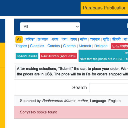
Parabaas Publication
|
কবিতা
|
উপন্যাস
|
প্রবন্ধ
|
গল্প
|
ভ্রমণ
|
নাটক
|
অনুবাদ
|
স্মৃতি
|
জীবনী
|
সং
All
Tagore
|
Classics
|
Comics
|
Cinema
|
Memoir
|
Religion
|
২০২৬ শারদী
B
Special Issues
New Arrivals (April 2026)
Note that the prices are in US$. The
After making selections, "Submit" the cart to place your order. We w
the prices are in US$. The price will be in Rs for orders shipped with
Search
Searched by
Radharaman Mitra
in
author
, Language: English
Sorry! No books found