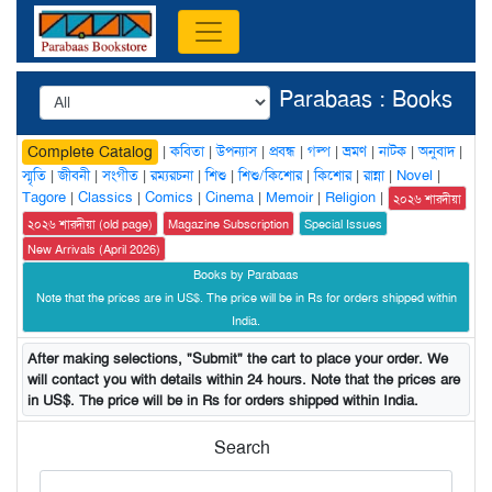
Parabaas : Books
|
কবিতা
|
উপন্যাস
|
প্রবন্ধ
|
গল্প
|
ভ্রমণ
|
নাটক
|
অনুবাদ
|
Complete Catalog
স্মৃতি
|
জীবনী
|
সংগীত
|
রম্যরচনা
|
শিশু
|
শিশু/কিশোর
|
কিশোর
|
রান্না
|
Novel
|
Tagore
|
Classics
|
Comics
|
Cinema
|
Memoir
|
Religion
|
২০২৬ শারদীয়া
২০২৬ শারদীয়া (old page)
Magazine Subscription
Special Issues
New Arrivals (April 2026)
Books by Parabaas
Note that the prices are in US$. The price will be in Rs for orders shipped within
India.
After making selections, "Submit" the cart to place your order. We
will contact you with details within 24 hours. Note that the prices are
in US$. The price will be in Rs for orders shipped within India.
Search