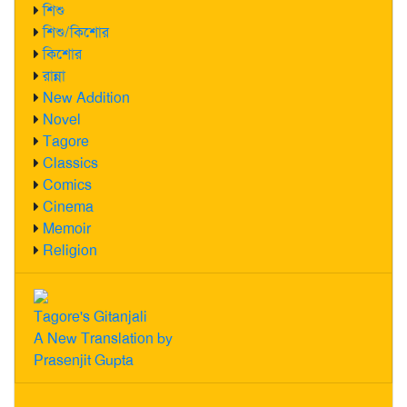
শিশু
শিশু/কিশোর
কিশোর
রান্না
New Addition
Novel
Tagore
Classics
Comics
Cinema
Memoir
Religion
Tagore's Gitanjali
A New Translation by
Prasenjit Gupta