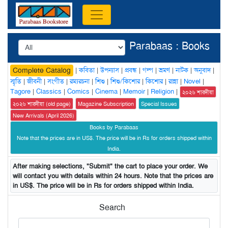
Parabaas : Books
|
কবিতা
|
উপন্যাস
|
প্রবন্ধ
|
গল্প
|
ভ্রমণ
|
নাটক
|
অনুবাদ
|
Complete Catalog
স্মৃতি
|
জীবনী
|
সংগীত
|
রম্যরচনা
|
শিশু
|
শিশু/কিশোর
|
কিশোর
|
রান্না
|
Novel
|
Tagore
|
Classics
|
Comics
|
Cinema
|
Memoir
|
Religion
|
২০২৬ শারদীয়া
২০২৬ শারদীয়া (old page)
Magazine Subscription
Special Issues
New Arrivals (April 2026)
Books by Parabaas
Note that the prices are in US$. The price will be in Rs for orders shipped within
India.
After making selections, "Submit" the cart to place your order. We
will contact you with details within 24 hours. Note that the prices are
in US$. The price will be in Rs for orders shipped within India.
Search