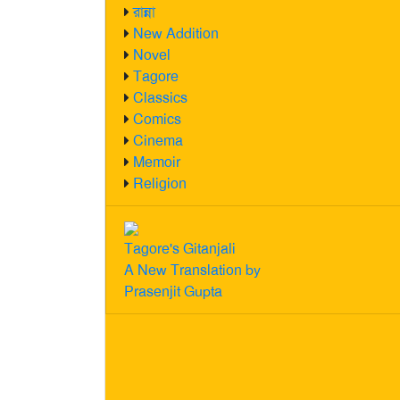
রান্না
New Addition
Novel
Tagore
Classics
Comics
Cinema
Memoir
Religion
Tagore's Gitanjali
A New Translation by
Prasenjit Gupta