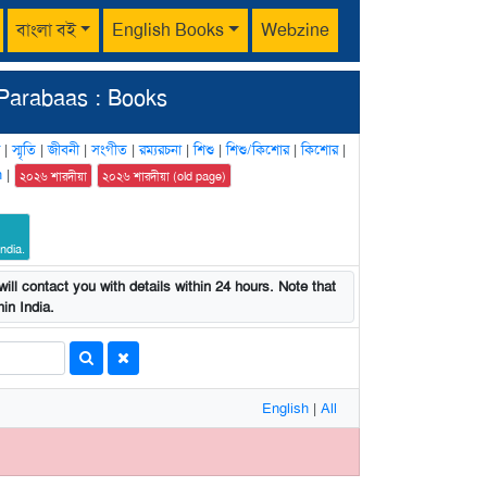
বাংলা বই
English Books
Webzine
Parabaas : Books
|
স্মৃতি
|
জীবনী
|
সংগীত
|
রম্যরচনা
|
শিশু
|
শিশু/কিশোর
|
কিশোর
|
n
|
২০২৬ শারদীয়া
২০২৬ শারদীয়া (old page)
ndia.
ill contact you with details within 24 hours. Note that
in India.
English
|
All