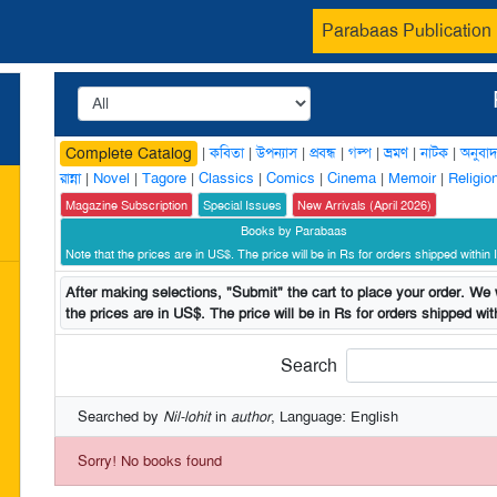
Parabaas Publication
|
কবিতা
|
উপন্যাস
|
প্রবন্ধ
|
গল্প
|
ভ্রমণ
|
নাটক
|
অনুবাদ
Complete Catalog
রান্না
|
Novel
|
Tagore
|
Classics
|
Comics
|
Cinema
|
Memoir
|
Religio
Magazine Subscription
Special Issues
New Arrivals (April 2026)
Books by Parabaas
Note that the prices are in US$. The price will be in Rs for orders shipped within I
After making selections, "Submit" the cart to place your order. We w
the prices are in US$. The price will be in Rs for orders shipped with
Search
Searched by
Nil-lohit
in
author
, Language: English
Sorry! No books found