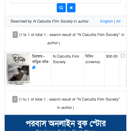
Searched by
N Calcutta Film Society
in
author
English
|
All
1
(1 to 1 of total 1 : search result of "N Calcutta Film Society" in
author
)
চিত্রভাষ--
N Calcutta Film
বিবিধ
$30.00
ঋত্বিক ঘটক
Society
(cinema)
1
(1 to 1 of total 1 : search result of "N Calcutta Film Society"
in
author
)
পরবাস অনলাইন বুক স্টোর