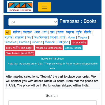
Parabaas : Books
|
কবিতা
|
উপন্যাস
|
প্রবন্ধ
|
গল্প
|
ভ্রমণ
|
নাটক
|
অনুবাদ
|
স্মৃতি
|
জীবনী
|
All
সংগীত
|
রম্যরচনা
|
শিশু
|
শিশু/কিশোর
|
কিশোর
|
রান্না
|
Novel
|
Tagore
|
Classics
|
Comics
|
Cinema
|
Memoir
|
Religion
|
২০২৬ শারদীয়া
২০২৬ শারদীয়া (old page)
Magazine Subscription
Special Issues
New Arrivals (April 2026)
Books by Parabaas
Note that the prices are in US$. The price will be in Rs for orders shipped within
India.
After making selections, "Submit" the cart to place your order. We
will contact you with details within 24 hours. Note that the prices are
in US$. The price will be in Rs for orders shipped within India.
Search