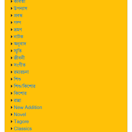
কবিতা
উপন্যাস
প্রবন্ধ
গল্প
ভ্রমণ
নাটক
অনুবাদ
স্মৃতি
জীবনী
সংগীত
রম্যরচনা
শিশু
শিশু/কিশোর
কিশোর
রান্না
New Addition
Novel
Tagore
Classics