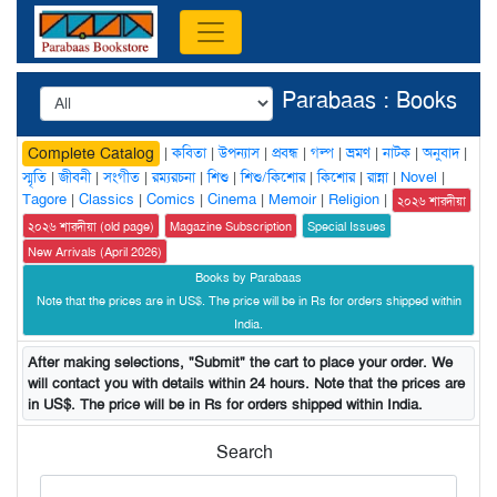
Parabaas : Books
|
কবিতা
|
উপন্যাস
|
প্রবন্ধ
|
গল্প
|
ভ্রমণ
|
নাটক
|
অনুবাদ
|
Complete Catalog
স্মৃতি
|
জীবনী
|
সংগীত
|
রম্যরচনা
|
শিশু
|
শিশু/কিশোর
|
কিশোর
|
রান্না
|
Novel
|
Tagore
|
Classics
|
Comics
|
Cinema
|
Memoir
|
Religion
|
২০২৬ শারদীয়া
২০২৬ শারদীয়া (old page)
Magazine Subscription
Special Issues
New Arrivals (April 2026)
Books by Parabaas
Note that the prices are in US$. The price will be in Rs for orders shipped within
India.
After making selections, "Submit" the cart to place your order. We
will contact you with details within 24 hours. Note that the prices are
in US$. The price will be in Rs for orders shipped within India.
Search