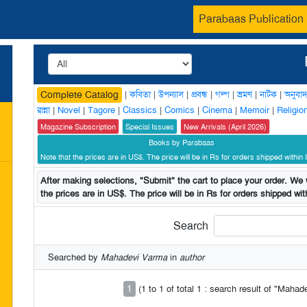
Parabaas Publication
|
কবিতা
|
উপন্যাস
|
প্রবন্ধ
|
গল্প
|
ভ্রমণ
|
নাটক
|
অনুবাদ
Complete Catalog
রান্না
|
Novel
|
Tagore
|
Classics
|
Comics
|
Cinema
|
Memoir
|
Religio
Magazine Subscription
Special Issues
New Arrivals (April 2026)
Books by Parabaas
Note that the prices are in US$. The price will be in Rs for orders shipped within I
After making selections, "Submit" the cart to place your order. We w
the prices are in US$. The price will be in Rs for orders shipped with
Search
Searched by
Mahadevi Varma
in
author
1
(1 to 1 of total 1 : search result of "Maha