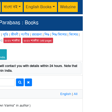
বাংলা বই
English Books
Webzine
Parabaas : Books
|
স্মৃতি
|
জীবনী
|
সংগীত
|
রম্যরচনা
|
শিশু
|
শিশু/কিশোর
|
কিশোর
|
n
|
২০২৬ শারদীয়া
২০২৬ শারদীয়া (old page)
ndia.
ill contact you with details within 24 hours. Note that
in India.
English
|
All
devi Varma" in
author
)