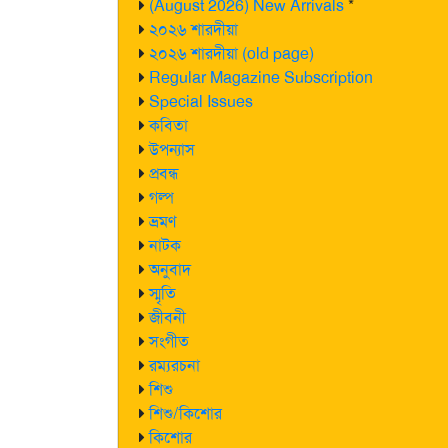
(August 2026) New Arrivals
*
২০২৬ শারদীয়া
২০২৬ শারদীয়া (old page)
Regular Magazine Subscription
Special Issues
কবিতা
উপন্যাস
প্রবন্ধ
গল্প
ভ্রমণ
নাটক
অনুবাদ
স্মৃতি
জীবনী
সংগীত
রম্যরচনা
শিশু
শিশু/কিশোর
কিশোর