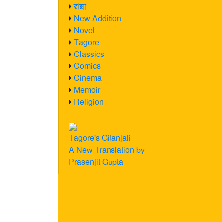
রান্না
New Addition
Novel
Tagore
Classics
Comics
Cinema
Memoir
Religion
Tagore's Gitanjali
A New Translation by
Prasenjit Gupta