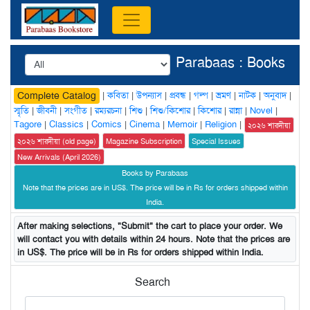
Parabaas : Books
|
কবিতা
|
উপন্যাস
|
প্রবন্ধ
|
গল্প
|
ভ্রমণ
|
নাটক
|
অনুবাদ
|
Complete Catalog
স্মৃতি
|
জীবনী
|
সংগীত
|
রম্যরচনা
|
শিশু
|
শিশু/কিশোর
|
কিশোর
|
রান্না
|
Novel
|
Tagore
|
Classics
|
Comics
|
Cinema
|
Memoir
|
Religion
|
২০২৬ শারদীয়া
২০২৬ শারদীয়া (old page)
Magazine Subscription
Special Issues
New Arrivals (April 2026)
Books by Parabaas
Note that the prices are in US$. The price will be in Rs for orders shipped within
India.
After making selections, "Submit" the cart to place your order. We
will contact you with details within 24 hours. Note that the prices are
in US$. The price will be in Rs for orders shipped within India.
Search