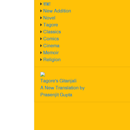
রান্না
New Addition
Novel
Tagore
Classics
Comics
Cinema
Memoir
Religion
Tagore's Gitanjali
A New Translation by
Prasenjit Gupta