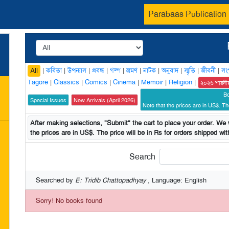
Parabaas Publication
|
কবিতা
|
উপন্যাস
|
প্রবন্ধ
|
গল্প
|
ভ্রমণ
|
নাটক
|
অনুবাদ
|
স্মৃতি
|
জীবনী
|
সং
All
Tagore
|
Classics
|
Comics
|
Cinema
|
Memoir
|
Religion
|
২০২৬ শারদী
B
Special Issues
New Arrivals (April 2026)
Note that the prices are in US$. The
After making selections, "Submit" the cart to place your order. We w
the prices are in US$. The price will be in Rs for orders shipped with
Search
Searched by
E: Tridib Chattopadhyay
, Language: English
Sorry! No books found