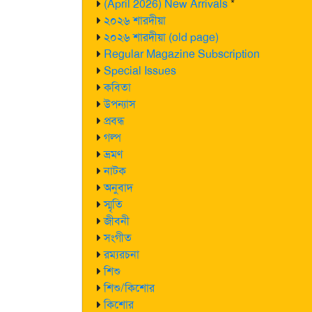
(April 2026) New Arrivals
*
২০২৬ শারদীয়া
২০২৬ শারদীয়া (old page)
Regular Magazine Subscription
Special Issues
কবিতা
উপন্যাস
প্রবন্ধ
গল্প
ভ্রমণ
নাটক
অনুবাদ
স্মৃতি
জীবনী
সংগীত
রম্যরচনা
শিশু
শিশু/কিশোর
কিশোর