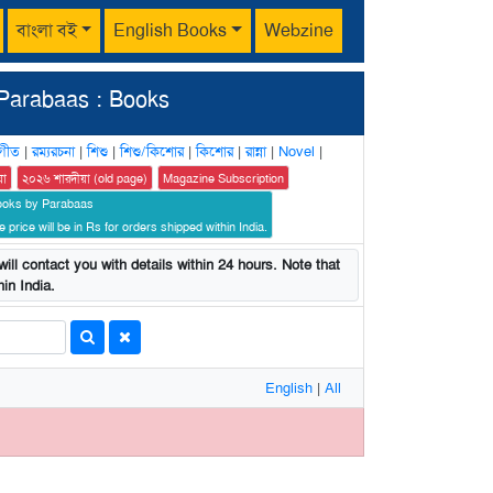
বাংলা বই
English Books
Webzine
Parabaas : Books
গীত
|
রম্যরচনা
|
শিশু
|
শিশু/কিশোর
|
কিশোর
|
রান্না
|
Novel
|
য়া
২০২৬ শারদীয়া (old page)
Magazine Subscription
ooks by Parabaas
 price will be in Rs for orders shipped within India.
ill contact you with details within 24 hours. Note that
in India.
English
|
All