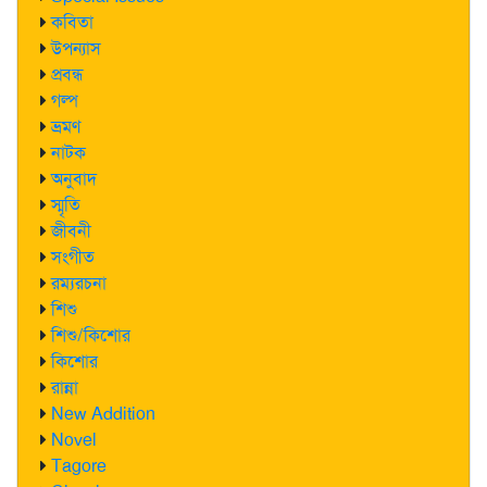
কবিতা
উপন্যাস
প্রবন্ধ
গল্প
ভ্রমণ
নাটক
অনুবাদ
স্মৃতি
জীবনী
সংগীত
রম্যরচনা
শিশু
শিশু/কিশোর
কিশোর
রান্না
New Addition
Novel
Tagore