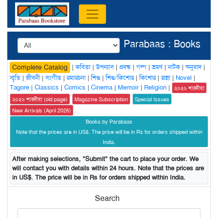
Parabaas : Books
|
কবিতা
|
উপন্যাস
|
প্রবন্ধ
|
গল্প
|
ভ্রমণ
|
নাটক
|
অনুবাদ
|
Complete Catalog
স্মৃতি
|
জীবনী
|
সংগীত
|
রম্যরচনা
|
শিশু
|
শিশু/কিশোর
|
কিশোর
|
রান্না
|
Novel
|
Tagore
|
Classics
|
Comics
|
Cinema
|
Memoir
|
Religion
|
২০২৬ শারদীয়া
২০২৬ শারদীয়া (old page)
Magazine Subscription
Special Issues
New Arrivals (April 2026)
Books by Parabaas
Note that the prices are in US$. The price will be in Rs for orders shipped within
India.
After making selections, "Submit" the cart to place your order. We
will contact you with details within 24 hours. Note that the prices are
in US$. The price will be in Rs for orders shipped within India.
Search