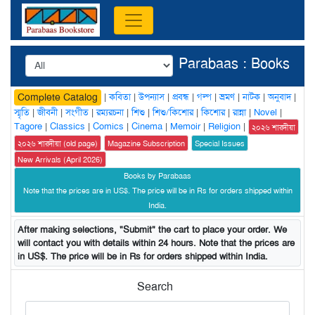
Parabaas : Books
|
কবিতা
|
উপন্যাস
|
প্রবন্ধ
|
গল্প
|
ভ্রমণ
|
নাটক
|
অনুবাদ
|
Complete Catalog
স্মৃতি
|
জীবনী
|
সংগীত
|
রম্যরচনা
|
শিশু
|
শিশু/কিশোর
|
কিশোর
|
রান্না
|
Novel
|
Tagore
|
Classics
|
Comics
|
Cinema
|
Memoir
|
Religion
|
২০২৬ শারদীয়া
২০২৬ শারদীয়া (old page)
Magazine Subscription
Special Issues
New Arrivals (April 2026)
Books by Parabaas
Note that the prices are in US$. The price will be in Rs for orders shipped within
India.
After making selections, "Submit" the cart to place your order. We
will contact you with details within 24 hours. Note that the prices are
in US$. The price will be in Rs for orders shipped within India.
Search