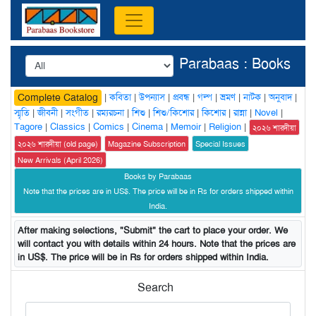
Parabaas : Books
|
কবিতা
|
উপন্যাস
|
প্রবন্ধ
|
গল্প
|
ভ্রমণ
|
নাটক
|
অনুবাদ
|
Complete Catalog
স্মৃতি
|
জীবনী
|
সংগীত
|
রম্যরচনা
|
শিশু
|
শিশু/কিশোর
|
কিশোর
|
রান্না
|
Novel
|
Tagore
|
Classics
|
Comics
|
Cinema
|
Memoir
|
Religion
|
২০২৬ শারদীয়া
২০২৬ শারদীয়া (old page)
Magazine Subscription
Special Issues
New Arrivals (April 2026)
Books by Parabaas
Note that the prices are in US$. The price will be in Rs for orders shipped within
India.
After making selections, "Submit" the cart to place your order. We
will contact you with details within 24 hours. Note that the prices are
in US$. The price will be in Rs for orders shipped within India.
Search