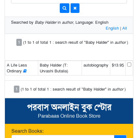
Searched by
Baby Halder
in
author
, Language: English
English
|
All
1
(1 to 1 of total 1 : search result of "Baby Halder" in
author
)
A Life Less
Baby Halder (T:
autobiography
$13.95
Ordinary
Urvashi Butalia)
1
(1 to 1 of total 1 : search result of "Baby Halder" in
author
)
পরবাস অনলাইন বুক স্টোর
Parabaas Online Book Store
Search Books: