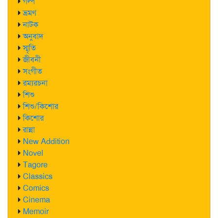
গল্প
ভ্রমণ
নাটক
অনুবাদ
স্মৃতি
জীবনী
সংগীত
রম্যরচনা
শিশু
শিশু/কিশোর
কিশোর
রান্না
New Addition
Novel
Tagore
Classics
Comics
Cinema
Memoir