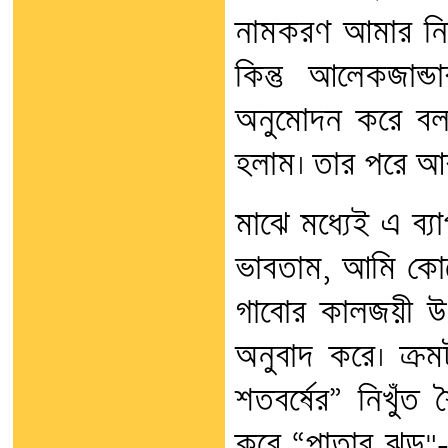
নামকরণ আমার নি
কিন্তু আলেকজান
অনুমোদন করে বলল
হলাম। তার পরে আর 
মাঝে মধ্যেই এ ব্য
ভাবতাম, আমি কোন
গাবোর কালজয়ী উপ
অনুবাদ করে। ক্রম
শতবর্ষের” নিখুঁত 
করে “পাতার ঝড়"-এ