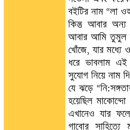
বইটির নাম “লা ওহা
কিন্তু আবার অন্য 
আবার আমি তুমুল ব
খোঁজে, যার মধ্যে
ধরে ভাবলাম এই ন
সুযোগ নিয়ে নাম দ
যে ঝড়ে “নি:সঙ্গতার
হয়েছিল মাকোন্দো 
এখানেও যার ফলে
গাবোর সাহিত্যে 