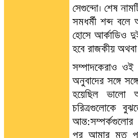
সেগুন্দো। শেষ নামটি
সমধর্মী শব্দ বলে
হোসে আর্কাডিও দু
হবে রাজকীয় অথবা 
সম্পাদকেরাও ওই গ্
অনুবাদের সঙ্গে সঙ
হয়েছিল ভালো অ
চরিত্রগুলোকে ব
আন্ত:সম্পর্কগুলো
পর আমার মত পালট