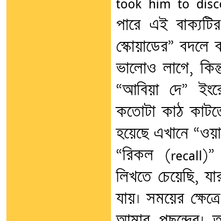
took him to disc
পারে এই বাক্যটির। 
স্কোয়াডের” বদলে ব
ভালোও লাগে, কিন্
“আবিয়া দে” ইং
কতোটা কাঠ কাটতে
হয়েছে এখানে “ওয়
“রিকল (recall)
লিখতে চেয়েছি, যা
যায়। সময়ের ক্ষেত্রে
আমার পছন্দের। 