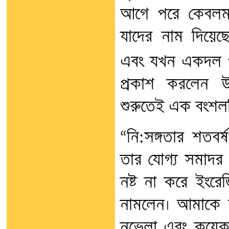
আগে পরে কেবলমা
যাদের নাম দিয়েছে
এবং যখন একদল প
প্রকাশ করলেন উপ
শুরুতেই এক বংশলত
“নি:সঙ্গতার শতব
তার যোগ্য সমাদর
নষ্ট না করে ইংরেজি
নামলেন। আমাকে বা
নভেলা এবং কয়েকটি