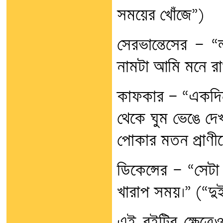
সময়ের খোঁজে”)
সেরভান্তেসের — “ল
নামটা আমি মনে রা
কাফকার — “একদিন স
থেকে ঘুম ভেঙে দেখ
পোকার মতন প্রাণীত
ডিকেন্সের — “সেট
খারাপ সময়।” (“দু
এই বইটির ক্ষেত্রে