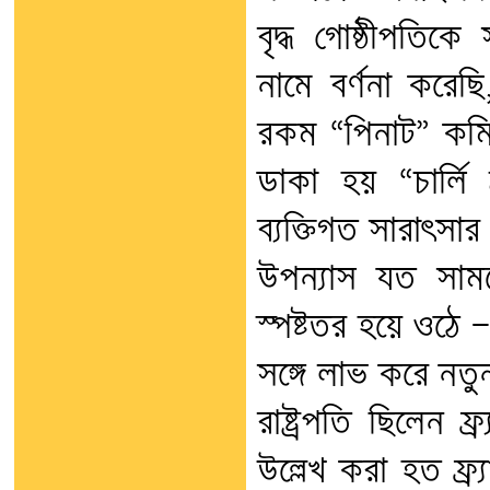
বৃদ্ধ গোষ্ঠীপতিক
নামে বর্ণনা করে
রকম “পিনাট” কমিক
ডাকা হয় “চার্লি 
ব্যক্তিগত সারাৎসা
উপন্যাস যত সামন
স্পষ্টতর হয়ে ওঠে 
সঙ্গে লাভ করে ন
রাষ্ট্রপতি ছিলেন ফ
উল্লেখ করা হত ফ্র