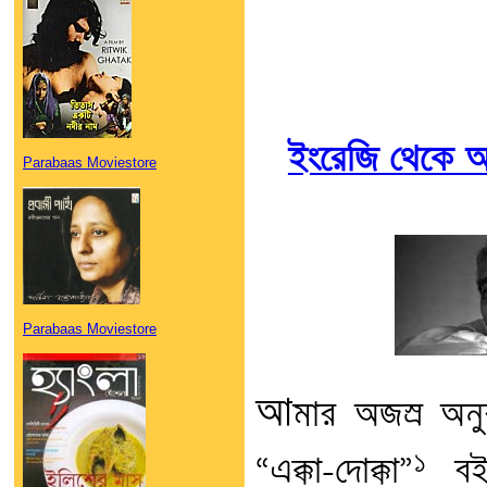
ইংরেজি থেকে অন
Parabaas Moviestore
Parabaas Moviestore
আ
মার অজস্র অনুব
১
“এক্কা-দোক্কা”
বইদ