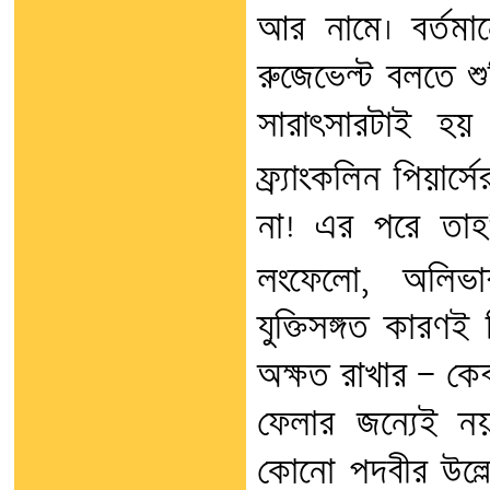
আর নামে। বর্তমা
রুজেভেল্ট বলতে শ
সারাৎসারটাই হয় 
ফ্র্যাংকলিন পিয়ার্সে
না! এর পরে তাহ
লংফেলো, অলিভ
যুক্তিসঙ্গত কারণই
অক্ষত রাখার — কেবল
ফেলার জন্যেই নয়
কোনো পদবীর উল্লে