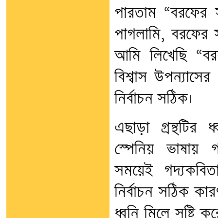
পারতাম “বরফের সঙ
পাগলামি, বরফের সঙ
আমি লিখেছি “বর
বিশ্বাস উপন্যাসের 
নির্বাচন সঠিক।
এছাড়া গ্রন্থটির
স্পেনিয় ভাষায় গা
সময়েই গদ্যকবিত
নির্বাচন সঠিক কার
ধ্বনি মিলে সৃষ্টি ক