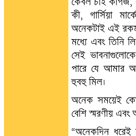
কেবল চাই কাগজ,
কী, গার্সিয়া মার
অনেকটাই এই রকম — 
মধ্যে এবং তিনি ল
সেই ভাবনাগুলোক
পারে যে আমার অনু
হুবহু মিল।
অনেক সময়েই কোনো
বেশি স্মরণীয় এবং অধ
“অনেকদিন ধরেই আ