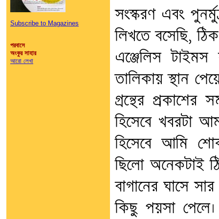
সংস্করণ এবং পুনর্
Subscribe to Magazines
লিখতে বসেছি, ঠিক
পরবাসে
এঞ্জেলিস টাইমস স
অংকুর সাহার
আরো লেখা
তালিকায় স্থান পেয়ে
গ্রন্থের প্রকাশের
হিসেবে খবরটা আমা
হিসেবে আমি শো
ছিলো অনেকটাই ঠি
বাগানের ঘাসে সা
কিছু পয়সা পেলে। 