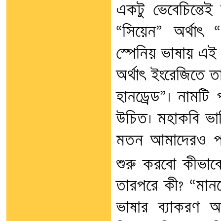
একটু ভেবেচিন্তেই
“সিয়েন” অর্থাৎ
স্পেনিয় ভাষায় এই 
অর্থাৎ ইংরেজিতে 
হানড্রেড”। নামট
উচিত। মহাকবি ভার
মতন আমাদেরও পড়ত
শুরু করবো কীভাবে
তারপরে কী? “মান
ভাষার ব্যাকরণ অন