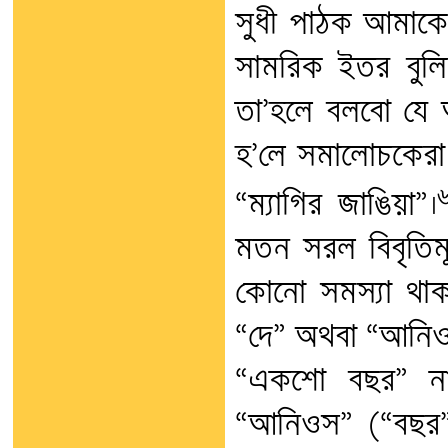
সুধী পাঠক আমাকে
সামরিক ইতর বুলি
তা’হলে বলবো যে অ
হ’লে সমালোচকেরা
“ম্যাগির জাঙিয়া”।
মতন সরল বিবৃতিমূ
কোনো সমস্যা থাকা
“দে” অথবা “আনিওস
“একশো বছর” না 
“আনিওস” (“বছর”) 