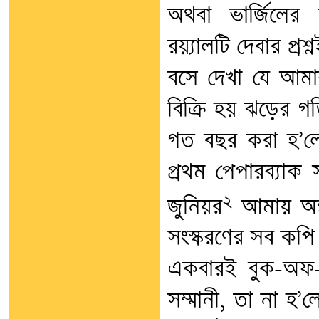
অথবা ভার্জিলের
রয়্যালটি দেবার প্র
বসে দেখা যে আমার
বিক্রি হয় ঝড়ের 
গত বছর করা হ’ল
প্রথম পেপারব্যাক 
২
জুনিয়র
আমায় অল্প
সংস্করণের সব কপি
একবারই বুক-অফ-দ্
সম্মানী, তা না হ’ল