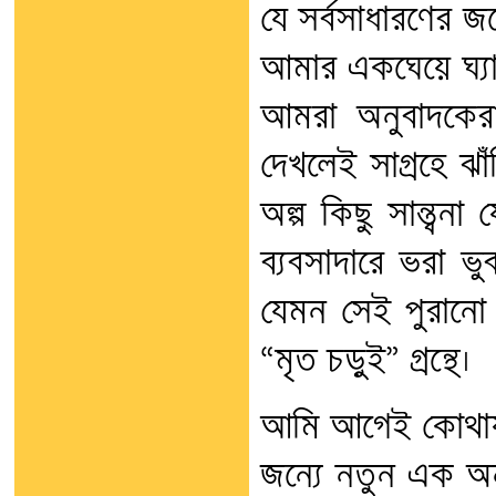
যে সর্বসাধারণের জন
আমার একঘেয়ে ঘ্যান
আমরা অনুবাদকেরা
দেখলেই সাগ্রহে ঝ
অল্প কিছু সান্ত্বন
ব্যবসাদারে ভরা ভ
যেমন সেই পুরানো আ
“মৃত চড়ুই” গ্রন্থে।
আমি আগেই কোথায় যে
জন্যে নতুন এক অ