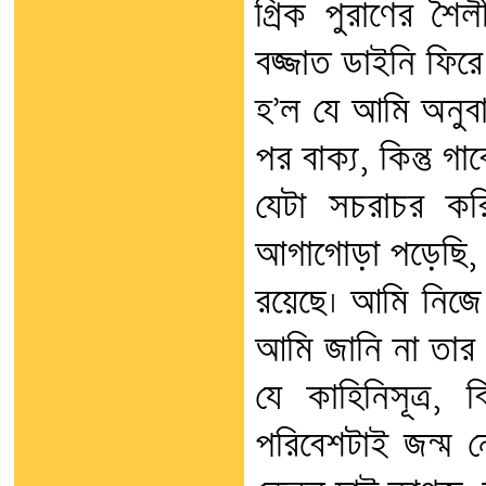
গ্রিক পুরাণের শৈ
বজ্জাত ডাইনি ফির
হ’ল যে আমি অনুবা
পর বাক্য, কিন্তু 
যেটা সচরাচর কর
আগাগোড়া পড়েছি, স
রয়েছে। আমি নিজে 
আমি জানি না তার ল
যে কাহিনিসূত্র, 
পরিবেশটাই জন্ম 