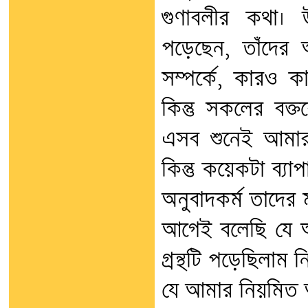
গুণাবলীর কথা। উ
পড়েছেন, তাঁদের অন
সম্পর্কে, কারও কা
কিন্তু সকলের বক্তব
এসব শুনেই আমার
কিন্তু কয়েকটা ব্য
অনুবাদকর্ম তাদের 
আগেই বলেছি যে আ
গ্রন্থটি পড়েছিলাম 
যে আমার নিয়মিত 