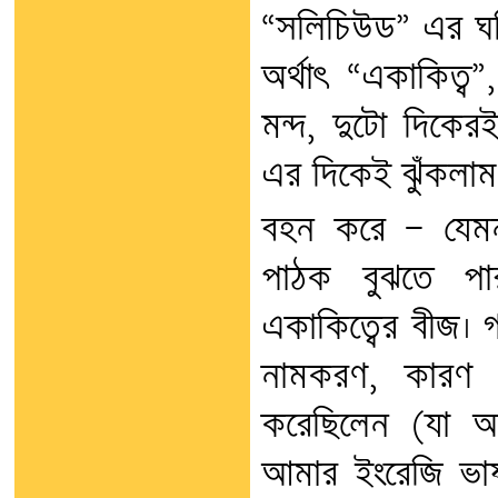
“সলিচিউড” এর ঘনি
অর্থাৎ “একাকিত্
মন্দ, দুটো দিকের
এর দিকেই ঝুঁকলাম
বহন করে — যেমন
পাঠক বুঝতে পার
একাকিত্বের বীজ।
নামকরণ, কারণ ত
করেছিলেন (যা আ
আমার ইংরেজি ভাষ্